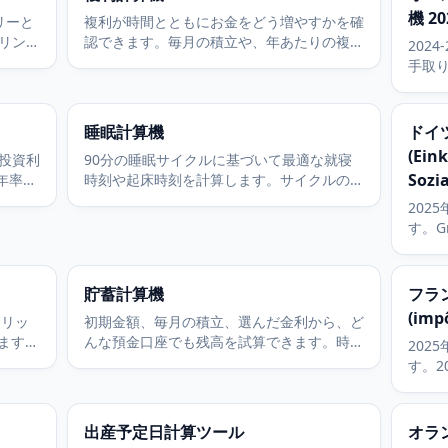
機 20
リーと
複利が時間とともにお金をどう増やすかを確
リン・
認できます。毎月の積立や、年あたりの複利
202
動係数
回数の指定にも対応しています。
手取り
ケット、
thre
(メデ
睡眠計算機
ドイ
(Ein
投資利
90分の睡眠サイクルに基づいて最適な就寝
Sozi
年率換
時刻や起床時刻を計算します。サイクルの境
目で目覚め、どんよりではなくすっきりと起
202
きられます。
す。Gr
ーロ、E
Grun
被用
貯蓄計算機
フラン
(imp
、リッ
初期金額、毎月の積立、選んだ金利から、ど
します。
んな預金口座でも残高を試算できます。時間
202
調整し
とともにいくら貯まるかを確認しましょう。
す。20
d'im
除、被
soci
出産予定日計算ツール
オラン