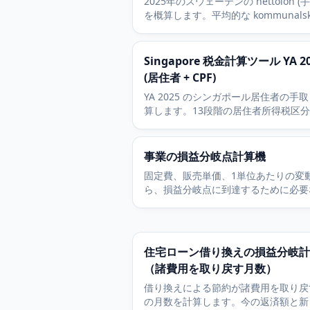
2025年のスウェーデンの nettolön (
を概算します。平均的な kommunalsk
(32.41パーセント)、brytpunkt である
643,100 超に課される statlig
inkomstskatt、allmän pensionsavg
Singapore 税金計算ツール YA 2
用します。
(居住者 + CPF)
YA 2025 のシンガポール居住者の手
算します。13段階の居住者所得税区
S$96,000 を上限とする55歳未満の2
ント CPF Ordinary Wage 拠出を含
事業の損益分岐点計算機
固定費、販売単価、1単位あたりの変
ら、損益分岐点に到達するために必要
数量と売上高を計算します。目標利益
せできます。
住宅ローン借り換えの損益分岐計
（諸費用を取り戻す月数）
借り換えによる節約が諸費用を取り戻
の月数を計算します。今の返済額と新