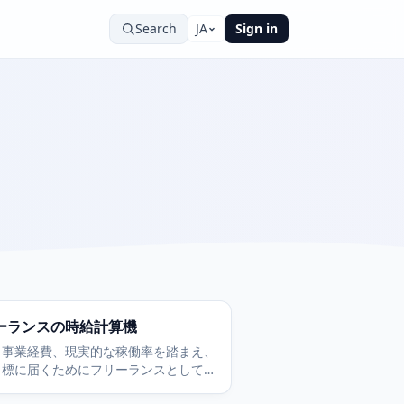
Search
JA
Sign in
ーランスの時給計算機
、事業経費、現実的な稼働率を踏まえ、
目標に届くためにフリーランスとして請
べき時給を割り出します。