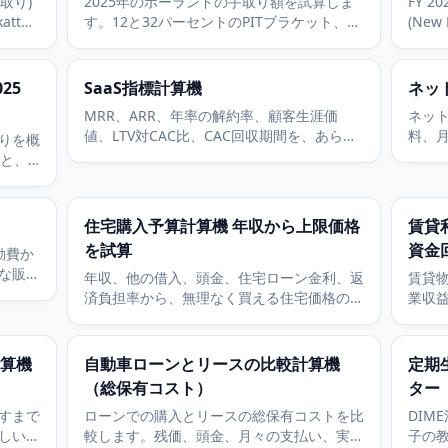
手取り)
2025年のポーランドの手取り額を試算しま
FY 
att
す。12と32パーセントのPITブラケット、
(New
 SEK
PLN 30,000の非課税枠 (kwota wolna od
の標
podatku)、ZUS被用者拠出 (年金、障害、傷
ントの
ift を使
病、健康) を使います。
025
SaaS指標計算機
ネッ
MRR、ARR、年率の解約率、顧客生涯価
ネッ
値、LTV対CAC比、CAC回収期間を、あらゆ
料、
取りを概
るサブスク事業について計算します。
格・
分と、
ます
0パーセ
みます。
住宅購入予算計算機 年収から上限価格
賃貸
を試算
資金
動費か
な販売
年収、他の借入、頭金、住宅ローン金利、返
賃貸
も上乗
済負担率から、無理なく買える住宅価格の上
業収
限を試算します。固定資産税と火災保険の前
率、
提も含みます。
をす
算機
自動車ローンとリースの比較計算機
定期
（総保有コスト）
ター
すまで
ローンでの購入とリースの総保有コストを比
DIM
しい返
較します。残価、頭金、月々の支払い、実質
子の