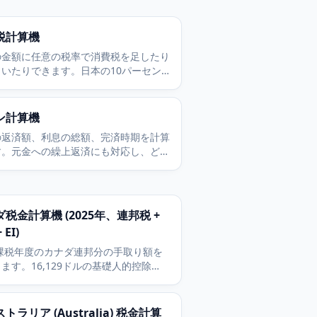
税計算機
の金額に任意の税率で消費税を足したり
引いたりできます。日本の10パーセン
も海外の付加価値税にも対応。無料です
算できます。
ン計算機
の返済額、利息の総額、完済時期を計算
す。元金への繰上返済にも対応し、どれ
節約できるかを確認できます。
税金計算機 (2025年、連邦税 +
 EI)
5課税年度のカナダ連邦分の手取り額を
ます。16,129ドルの基礎人的控除
ic Personal Amount)、5つの連邦税区
PP本体、CPP2、雇用保険 (EI) を含み
。
トラリア (Australia) 税金計算