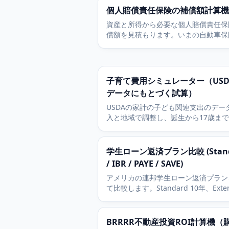
個人賠償責任保険の補償額計算機
資産と所得から必要な個人賠償責任保
償額を見積もります。いまの自動車保
まいの保険の限度額と比べて、不足が
を確かめられます。
子育て費用シミュレーター（USD
データにもとづく試算）
USDAの家計の子ども関連支出のデー
入と地域で調整し、誕生から17歳ま
どもを育てる総費用を見積もります。
学生ローン返済プラン比較 (Stand
/ IBR / PAYE / SAVE)
アメリカの連邦学生ローン返済プラン
て比較します。Standard 10年、Exte
25年、IBR、PAYE、SAVE。それぞれ
返済を返します。
BRRRR不動産投資ROI計算機（