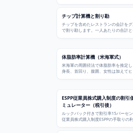
済額を比べ、残り期間での正味の節約
ます。
チップ計算機と割り勘
チップを含めたレストランの会計をグ
で割り勘します。一人あたりの合計と
の金額を別々に表示します。無料です
えます。
体脂肪率計算機（米海軍式）
米海軍の周囲径法で体脂肪率を推定し
身長、首回り、腹囲、女性は加えてヒ
りの測定値が必要です。器具なしで素
せます。
ESPP従業員株式購入制度の割引
ミュレーター（税引後）
ルックバック付きで割引率15パーセ
従業員株式購入制度ESPPの手取りの
試算します。購入日に即売却した場合
して計算します。