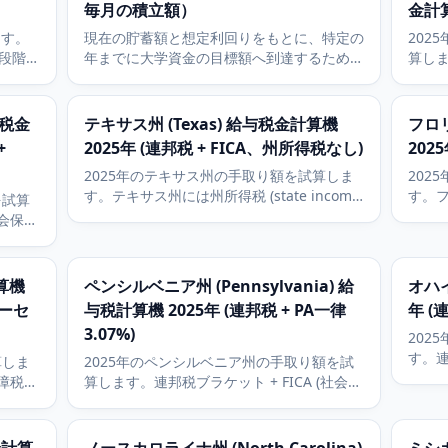
毎月の積立額）
金計算
ます。
現在の貯蓄額と想定利回りをもとに、特定の
202
段階を
年までに大学資金の目標額へ到達するために
算しま
た資
必要な毎月の積立額を計算します。
障税・
す。
フォ
401(
与税金
テキサス州 (Texas) 給与税金計算機
フロリ
の控
+
2025年 (連邦税 + FICA、州所得税なし)
202
2025年のテキサス州の手取り額を試算しま
202
す。テキサス州には州所得税 (state income
す。フ
を試算
tax) がないため、手取りは額面から連邦税と
tax
社会保障
FICA (社会保障税・メディケア税) のみを差
FIC
NY州所
し引いた額です。401(k) (確定拠出年金) と
し引い
.9パー
HSA (医療貯蓄口座) の控除に対応。
HSA
計算機
ペンシルベニア州 (Pennsylvania) 給
オハイ
パーセ
与税計算機 2025年 (連邦税 + PA一律
年 (
3.07%)
202
す。連
算しま
2025年のペンシルベニア州の手取り額を試
メディケ
保障税・
算します。連邦税ブラケット + FICA (社会保
ーセ
5パー
障税・メディケア税) + PAの一律3.07パーセ
ンバ
確定拠
ント所得税。フィラデルフィア、ピッツバー
所得
除に対応
グ、ほとんどの自治体の地方Earned