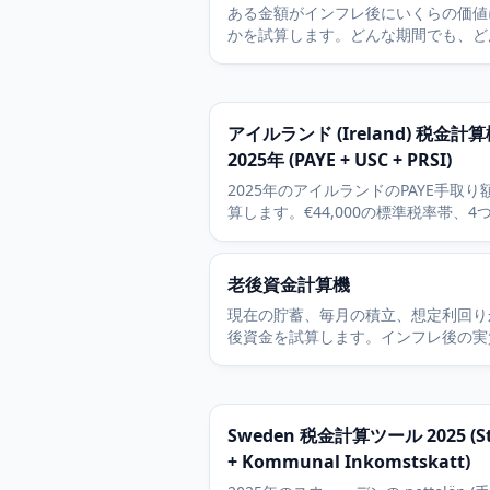
ある金額がインフレ後にいくらの価値
かを試算します。どんな期間でも、ど
ンフレ率でも、購買力の目減りを計算
す。
アイルランド (Ireland) 税金計
2025年 (PAYE + USC + PRSI)
2025年のアイルランドのPAYE手取り
算します。€44,000の標準税率帯、4
USCバンド、4.1パーセントのPRSI Cla
A、税額控除を含みます。
老後資金計算機
現在の貯蓄、毎月の積立、想定利回り
後資金を試算します。インフレ後の実
購買力と安全な取り崩し率も確認でき
Sweden 税金計算ツール 2025 (Sta
+ Kommunal Inkomstskatt)