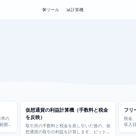
🛠️
ツール
📊
計算機
仮想通貨の利益計算機（手数料と税金
フリ
を反映）
基準の
税金
範囲を
収入
取引所の手数料と税金を差し引いた後の、仮
要で
求す
想通貨の取引の利益を計算します。ビットコ