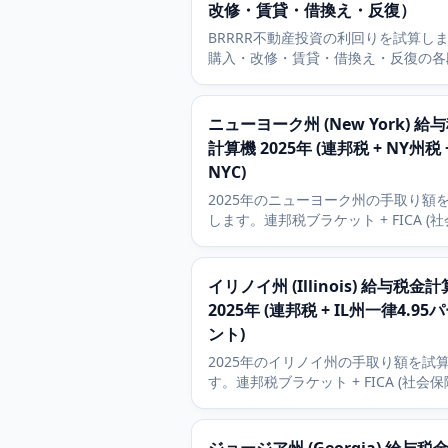
改修・賃貸・借換え・反復）
BRRRR不動産投資の利回りを試算し
購入・改修・賃貸・借換え・反復の各
踏まえ、自己資金回収率や物件に残っ
金、借換え時点の総合ROIを計算しま
ニューヨーク州 (New York) 給
計算機 2025年 (連邦税 + NY州税 
NYC)
2025年のニューヨーク州の手取り額
します。連邦税ブラケット + FICA (
税・メディケア税) + 一律税率による
得税の概算。NYC在住者は約3.5から3
セントの地方税を加算します。
イリノイ州 (Illinois) 給与税金
2025年 (連邦税 + IL州一律4.95
ント)
2025年のイリノイ州の手取り額を試
す。連邦税ブラケット + FICA (社会
メディケア税) + イリノイ州の一律4.9
セントの所得税を含みます。401(k) (
出年金) とHSA (医療貯蓄口座) の控