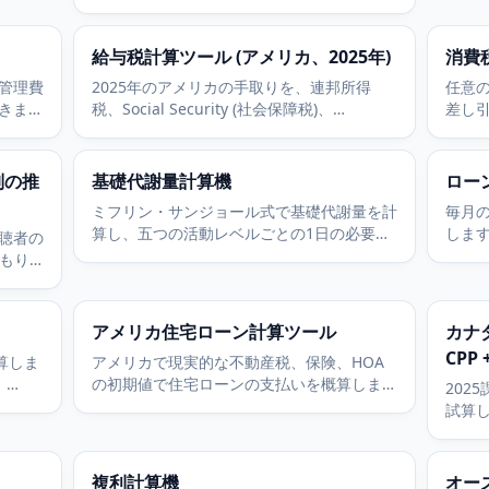
インやイーサリアム、どんな銘柄にも使えま
す。
給与税計算ツール (アメリカ、2025年)
消費
管理費
2025年のアメリカの手取りを、連邦所得
任意
きま
税、Social Security (社会保障税)、
差し
Medicare (メディケア税)、州税、税引前控
トに
除を考慮して概算します。
ぐ計
別の推
基礎代謝量計算機
ロー
ミフリン・サンジョール式で基礎代謝量を計
毎月
算し、五つの活動レベルごとの1日の必要カ
しま
聴者の
ロリーも表示します。無料ですぐに使えま
だけ
積もり
す。
不要で
アメリカ住宅ローン計算ツール
カナダ
CPP +
概算しま
アメリカで現実的な不動産税、保険、HOA
、
の初期値で住宅ローンの支払いを概算しま
202
、10万ポ
す。元本、利息、完全な償却を含みます。
試算し
nce
(Bas
分、C
ます
複利計算機
オース