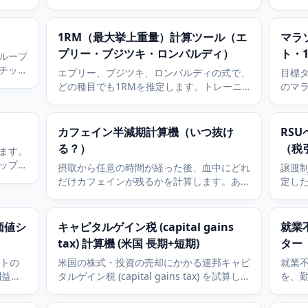
も示し
の月額コストを踏まえて、買うか借りるかを
期生
判断できます。
1RM（最大挙上重量）計算ツール（エ
マラ
プリー・ブジツキ・ロンバルディ）
ト・
ループ
チップ
エプリー、ブジツキ、ロンバルディの式で、
目標
ぐに使
どの種目でも1RMを推定します。トレーニ
のマ
ング設計に使える1RMとパーセンテージ表
に使え
を表示します。
トも
カフェイン半減期計算機（いつ抜け
RS
る？）
（税
ます。
ップ回
摂取から任意の時間が経った後、血中にどれ
譲渡制
早く出
だけカフェインが残るかを計算します。あな
定し
た個人の半減期を使って残量をミリグラムで
に給
推定します。
を試
価値シ
キャピタルゲイン税 (capital gains
就業
tax) 計算機 (米国 長期+短期)
ター
ントの
米国の株式・投資の売却にかかる連邦キャピ
就業
利益を
タルゲイン税 (capital gains tax) を試算しま
を、
を想定
す。長期・短期の保有期間の区別と2025年
相殺
の長期ブラケットを含みます。