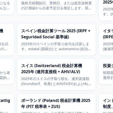
202
になる
最終月経開始日、受精日、または超音波検査
んなイ
の計測値から出産予定日を推定します。現在
202
できま
の妊娠週数と妊娠期も表示します。
す。ボ
(35.
額控除 
で適
算機
スペイン税金計算ツール 2025 (IRPF +
イタリ
Seguridad Social 基準値)
(IRPE
額を試
2025年のスペインの手取り給与を試算しま
2025
つの
す。estatal (国税分) と autonomico (自治州
(被雇
ss
分) を合算したIRPF税率 (マドリード基準)
IRPE
と、被用者負担6.35パーセントのSeguridad
平均的な
Social (社会保険) を使用します。
税)、
スイス (Switzerland) 税金計算機
投資
非課
2025年 (連邦直接税 + AHV/ALV)
から老
初期
質的な
運用
2025年のスイスの手取り額を、連邦直接税
ます。
積立
(Grundtarif、単身) とAHV/IV/EOおよびALV
の被用者拠出について試算します。州税・市
町村税は州別オーバーレイに委ねます。
tlig
ポーランド (Poland) 税金計算機 2025
インド
年 (PIT 税率表 + ZUS)
制度、F