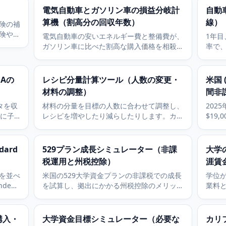
電気自動車とガソリン車の損益分岐計
自動
算機（割高分の回収年数）
線）
険の補
険や住
電気自動車の安いエネルギー費と整備費が、
1年目
ないか
ガソリン車に比べた割高な購入価格を相殺す
率で
るまで何年かかるかを試算します。同等の中
ます
型ガソリン車との比較です。
を見
Aの
レシピ分量計算ツール（人数の変更・
米国 (
材料の調整）
間非課
タを収
材料の分量を目標の人数に合わせて調整し、
202
でに子
レシピを増やしたり減らしたりします。カッ
$19,
プ、大さじ、グラムなど、どの単位にも対応
って米国
します。
す。
す。
ard
529プラン成長シミュレーター（非課
大学
税運用と州税控除）
涯賃
を並べ
米国の529大学資金プランの非課税での成長
学位
nded
を試算し、拠出にかかる州税控除のメリット
業料
の月額
を見積もります。進学までの毎月の積立を複
にわ
利で計算します。
購入・
大学資金目標シミュレーター（必要な
カリフ