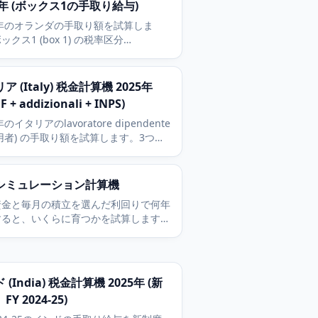
5年 (ボックス1の手取り給与)
5年のオランダの手取り額を試算しま
ックス1 (box 1) の税率区分
82%、37.48%、49.5%) を使い、一般税
(algemene heffingskorting) を定額
用します。
ア (Italy) 税金計算機 2025年
F + addizionali + INPS)
年のイタリアのlavoratore dipendente
用者) の手取り額を試算します。3つの
F (イタリア個人所得税) のscaglioni、
addizionale regionale (州付加
被雇用者のINPS拠出、8,500ユーロの
シミュレーション計算機
税枠を含みます。
資金と毎月の積立を選んだ利回りで何年
すると、いくらに育つかを試算します。
元本と運用益を分けて確認できます。
 (India) 税金計算機 2025年 (新
Y 2024-25)