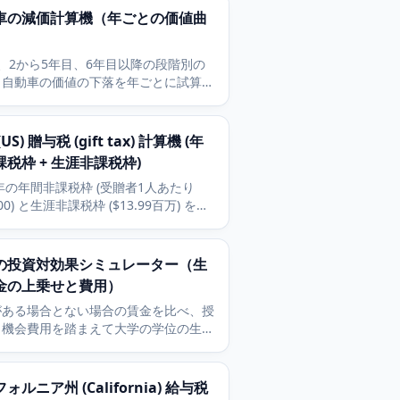
車の減価計算機（年ごとの価値曲
、2から5年目、6年目以降の段階別の
、自動車の価値の下落を年ごとに試算し
。下取り価格、総減価額、年平均の損失
積もれます。
US) 贈与税 (gift tax) 計算機 (年
税枠 + 生涯非課税枠)
5年の年間非課税枠 (受贈者1人あたり
000) と生涯非課税枠 ($13.99百万) を使
連邦贈与税 (gift tax) を計算しま
納税額と残りの生涯非課税枠を含みま
の投資対効果シミュレーター（生
金の上乗せと費用）
がある場合とない場合の賃金を比べ、授
と機会費用を踏まえて大学の学位の生涯
たる投資対効果を見積もります。
ォルニア州 (California) 給与税