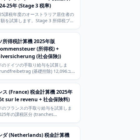
24-25年 (Stage 3 税率)
4-25課税年度のオーストラリア居住者の
額を試算します。Stage 3 所得税ブラ
$18,200の非課税枠 (tax-free
shold)、2パーセントのMedicare levy
ィケア税) を含みます。
ツ所得税計算機 2025年版
kommensteuer (所得税) +
alversicherung (社会保険))
5年のドイツの手取り給与を試算しま
undfreibetrag (基礎控除) 12,096ユ
inkommensteuer (所得税) の
dtarif曲線、KV/PV/RV/AVの社会保険の
者負担分を含みます。
ス (France) 税金計算機 2025年
ôt sur le revenu + 社会保険料)
5年のフランスの手取り給与を試算しま
25年の課税区分 (tranches
position)、退職貯蓄プラン (PER) の控
用者負担の社会保険料 (cotisations
ales) を含みます。
ダ (Netherlands) 税金計算機