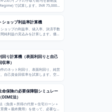
2024-25のインドの手取り給与を新制度
 Regime) で試算します。INR 75,000
準控除、6つの所得税スラブ、4パーセ
健康・教育セス、EPFを含みます。
トショップ利益率計算機
トショップの利益率、値入率、決済手数
月間純利益の見込みを計算します。価
原価・送料・手数料をその場で調整でき
。
利回り計算機（表面利回りと自己
回収率）
物件のネット利回り、表面利回り、純営
益、自己資金回収率を試算します。空室
運営費、ローン返済を反映して投資判断
ばやく行えます。
生命保険の必要保障額シミュレー
（DIME法）
E法（負債＋所得の代替＋住宅ローン＋
教育費＋最終費用）を使って、必要な定