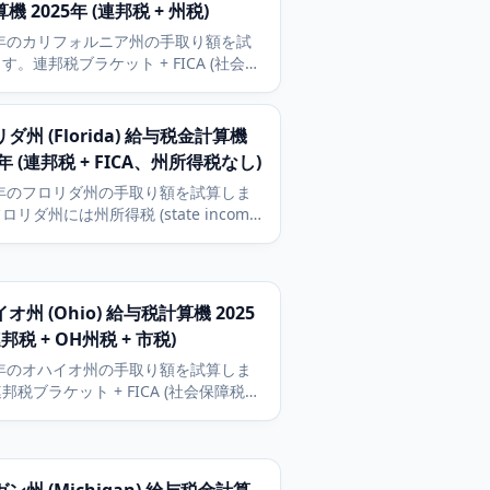
機 2025年 (連邦税 + 州税)
5年のカリフォルニア州の手取り額を試
す。連邦税ブラケット + FICA (社会保
メディケア税) + 一律税率によるカリ
ルニア州所得税の概算を含みます。
k) (確定拠出年金) とHSA (医療貯蓄口座)
ダ州 (Florida) 給与税金計算機
除に対応。
5年 (連邦税 + FICA、州所得税なし)
5年のフロリダ州の手取り額を試算しま
ロリダ州には州所得税 (state income
) がないため、手取りは額面から連邦税と
A (社会保障税・メディケア税) のみを差
た額です。401(k) (確定拠出年金) と
 (医療貯蓄口座) の控除に対応。
オ州 (Ohio) 給与税計算機 2025
連邦税 + OH州税 + 市税)
5年のオハイオ州の手取り額を試算しま
邦税ブラケット + FICA (社会保障税・
ア税) + オハイオ州の0/2.75/3.5パ
ントの累進州税。クリーブランド、コロ
ス、シンシナティなどの市の地方自治体
税も追加できます。