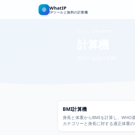
WhatIP
🌐
IPツールと無料の計算機
ホーム
Calculators
計算機
無料の金融計算機。
BMI計算機
身長と体重からBMIを計算し、WHO
カテゴリーと身長に対する適正体重の
すぐに確認できます。無料で登録も不