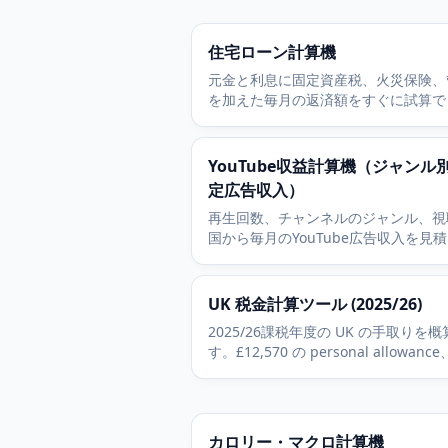
す。
住宅ローン計算機
元金と利息に固定資産税、火災保険、
を加えた毎月の返済額をすぐに試算で
す。無料で登録も不要です。
YouTube収益計算機（ジャンル
定広告収入）
再生回数、チャンネルのジャンル、視
国から毎月のYouTube広告収入を見
ます。無料で内訳が透明、登録は一切
す。
UK 税金計算ツール (2025/26)
2025/26課税年度の UK の手取りを
す。£12,570 の personal allowance
basic/higher/additional の税率帯
ンドの逓減、Class 1 National Insura
を含みます。
カロリー・マクロ計算機