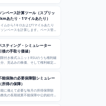
命保険の保障額を見積もります。
ソンペース計算ツール（スプリッ
1kmあたり・1マイルあたり）
タイムから1キロおよび1マイルあたり
ラソンペースを計算します。ペース管理
る10km、ハーフ、30kmのスプリッ
表示します。
Uベスティング・シミュレーター
引後の手取り価値）
限付き株式ユニットRSUのうち権利確
た分、見込みの株価、そして権利確定時
与所得として課税された後の手取り価値
算します。
不能保険の必要保障額シミュレー
（所得の保障）
不能に備えて必要な毎月の所得保障額
勤務先の長期就業不能保障や公的給付の
、目標代替率を踏まえて見積もります。