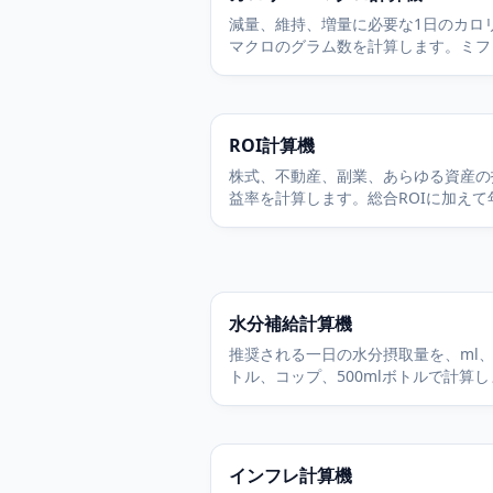
減量、維持、増量に必要な1日のカロ
マクロのグラム数を計算します。ミフ
サンジョールの基礎代謝に現実的な活
を組み合わせます。
ROI計算機
株式、不動産、副業、あらゆる資産の
益率を計算します。総合ROIに加えて
算のリターンも確認できます。
水分補給計算機
推奨される一日の水分摂取量を、ml
トル、コップ、500mlボトルで計算
活動量、気候、妊娠、授乳に合わせて
ます。
インフレ計算機