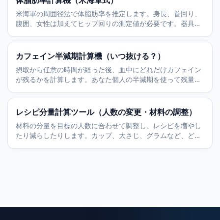
体脂肪率計算機（米海軍式）
米海軍の周囲径法で体脂肪率を推定します。身長、首回り、
腹囲、女性は加えてヒップ回りの測定値が必要です。器具な
しで素早く出せます。
カフェイン半減期計算機（いつ抜ける？）
摂取から任意の時間が経った後、血中にどれだけカフェイン
が残るかを計算します。あなた個人の半減期を使って残量を
ミリグラムで推定します。
レシピ分量計算ツール（人数の変更・材料の調整）
材料の分量を目標の人数に合わせて調整し、レシピを増やし
たり減らしたりします。カップ、大さじ、グラムなど、どの
単位にも対応します。