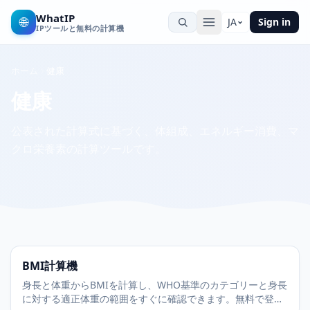
WhatIP
🌐
JA
Sign in
IPツールと無料の計算機
ホーム
健康
健康
公表された計算式に基づく、体組成、エネルギー消費、マ
クロ栄養素の計算ツールです。
BMI計算機
身長と体重からBMIを計算し、WHO基準のカテゴリーと身長
に対する適正体重の範囲をすぐに確認できます。無料で登録