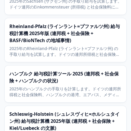
2025年のSachsen (ザクセン州) の手取り給与を試算します。
ドイツ連邦のEinkommensteuer (所得税) と社会保険料に対
応。Dresden (ドレスデン) のSilicon Saxony、Leipzig (ライ
プツィヒ) の自動車産業、9パーセントの教会税を含みます。
Rheinland-Pfalz (ラインラント=プファルツ州) 給与
税計算機 2025年版 (連邦税 + 社会保険 +
BASF/BioNTech の地域事情)
2025年のRheinland-Pfalz (ラインラント=プファルツ州) の
手取り給与を試算します。ドイツの連邦所得税と社会保険、
Mainz (マインツ) のBioNTech、Ludwigshafen (ルートヴィ
ヒスハーフェン) のBASFの地域事情に加え、9パーセントの
教会税も解説します。
ハンブルク 給与税計算ツール 2025 (連邦税 + 社会保
険 + ハンブルクの状況)
2025年のハンブルクの手取りを計算します。ドイツの連邦所
得税と社会保険料、ハンブルクの港湾、エアバス、メディア
セクターの状況と9パーセントの教会税を含みます。
Schleswig-Holstein (シュレスヴィヒ=ホルシュタイ
ン州) 給与税計算機 2025年版 (連邦税 + 社会保険 +
Kiel/Luebeck の文脈)