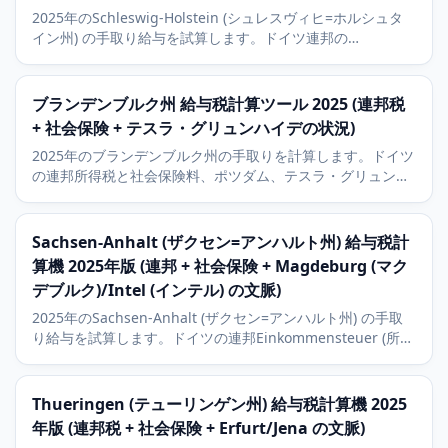
2025年のSchleswig-Holstein (シュレスヴィヒ=ホルシュタ
イン州) の手取り給与を試算します。ドイツ連邦の
Einkommensteuer (所得税) と社会保険料に対応。Kiel (キー
ル) とLuebeck (リューベック) の経済的文脈と9パーセントの
教会税を含みます。
ブランデンブルク州 給与税計算ツール 2025 (連邦税
+ 社会保険 + テスラ・グリュンハイデの状況)
2025年のブランデンブルク州の手取りを計算します。ドイツ
の連邦所得税と社会保険料、ポツダム、テスラ・グリュンハ
イデ、ベルリン通勤圏の状況と9パーセントの教会税を含み
ます。
Sachsen-Anhalt (ザクセン=アンハルト州) 給与税計
算機 2025年版 (連邦 + 社会保険 + Magdeburg (マク
デブルク)/Intel (インテル) の文脈)
2025年のSachsen-Anhalt (ザクセン=アンハルト州) の手取
り給与を試算します。ドイツの連邦Einkommensteuer (所得
税) と社会保険、Magdeburg (マクデブルク) のIntel (インテ
ル) 大規模工場の文脈、9パーセントのKirchensteuer (教会
税) を含みます。
Thueringen (テューリンゲン州) 給与税計算機 2025
年版 (連邦税 + 社会保険 + Erfurt/Jena の文脈)