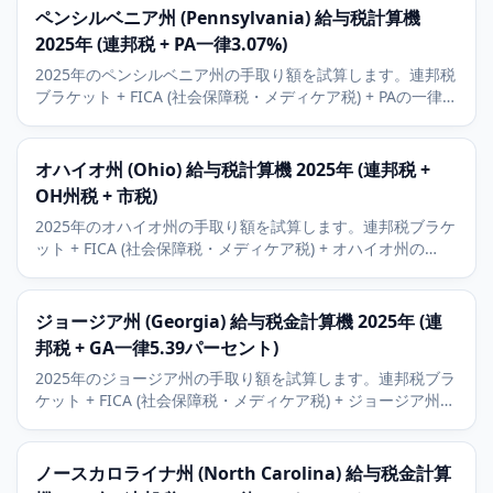
ペンシルベニア州 (Pennsylvania) 給与税計算機
2025年 (連邦税 + PA一律3.07%)
2025年のペンシルベニア州の手取り額を試算します。連邦税
ブラケット + FICA (社会保障税・メディケア税) + PAの一律
3.07パーセント所得税。フィラデルフィア、ピッツバーグ、
ほとんどの自治体の地方Earned Income Tax (勤労所得税) も
追加できます。
オハイオ州 (Ohio) 給与税計算機 2025年 (連邦税 +
OH州税 + 市税)
2025年のオハイオ州の手取り額を試算します。連邦税ブラケ
ット + FICA (社会保障税・メディケア税) + オハイオ州の
0/2.75/3.5パーセントの累進州税。クリーブランド、コロン
バス、シンシナティなどの市の地方自治体所得税も追加でき
ます。
ジョージア州 (Georgia) 給与税金計算機 2025年 (連
邦税 + GA一律5.39パーセント)
2025年のジョージア州の手取り額を試算します。連邦税ブラ
ケット + FICA (社会保障税・メディケア税) + ジョージア州の
一律5.39パーセントのstate income tax (州所得税) を含みま
す。401(k) (確定拠出年金) とHSA (医療貯蓄口座) の控除、
2029年までの予定税率引き下げにも対応します。
ノースカロライナ州 (North Carolina) 給与税金計算