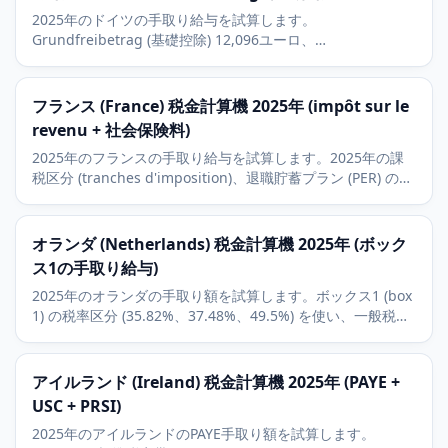
2025年のドイツの手取り給与を試算します。
Grundfreibetrag (基礎控除) 12,096ユーロ、
Einkommensteuer (所得税) のGrundtarif曲線、
KV/PV/RV/AVの社会保険の被用者負担分を含みます。
フランス (France) 税金計算機 2025年 (impôt sur le
revenu + 社会保険料)
2025年のフランスの手取り給与を試算します。2025年の課
税区分 (tranches d'imposition)、退職貯蓄プラン (PER) の控
除、被用者負担の社会保険料 (cotisations sociales) を含みま
す。
オランダ (Netherlands) 税金計算機 2025年 (ボック
ス1の手取り給与)
2025年のオランダの手取り額を試算します。ボックス1 (box
1) の税率区分 (35.82%、37.48%、49.5%) を使い、一般税額
控除 (algemene heffingskorting) を定額で適用します。
アイルランド (Ireland) 税金計算機 2025年 (PAYE +
USC + PRSI)
2025年のアイルランドのPAYE手取り額を試算します。