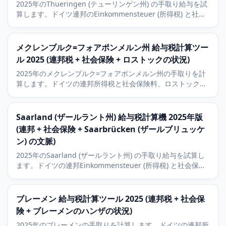
2025年のThueringen (テューリンゲン州) の手取り給与を試
算します。ドイツ連邦のEinkommensteuer (所得税) と社会
保険料に対応。Erfurt (エアフルト)、Jena (イェーナ)、Carl
Zeiss の光学産業の文脈と9パーセントの教会税を含みます。
メクレンブルク=フォアポンメルン州 給与税計算ツー
ル 2025 (連邦税 + 社会保険 + ロストックの状況)
2025年のメクレンブルク=フォアポンメルン州の手取りを計
算します。ドイツの連邦所得税と社会保険料、ロストック、
シュヴェリーン、グライフスヴァルト、バルト海観光の状況
と9パーセントの教会税を含みます。
Saarland (ザールラント州) 給与税計算機 2025年版
(連邦 + 社会保険 + Saarbrücken (ザールブリュッケ
ン) の文脈)
2025年のSaarland (ザールラント州) の手取り給与を試算し
ます。ドイツの連邦Einkommensteuer (所得税) と社会保
険、Saarbrücken (ザールブリュッケン) やFord Saarlouis
(フォード・ザールルイ)、独仏国境の文脈、9パーセントの
Kirchensteuer (教会税) を含みます。
ブレーメン 給与税計算ツール 2025 (連邦税 + 社会保
険 + ブレーメンのハンザの状況)
2025年のブレーメンの手取りを計算します。ドイツの連邦所