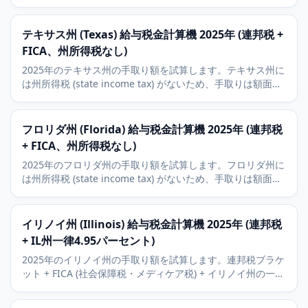
るNY州所得税の概算。NYC在住者は約3.5から3.9パーセント
の地方税を加算します。
テキサス州 (Texas) 給与税金計算機 2025年 (連邦税 +
FICA、州所得税なし)
2025年のテキサス州の手取り額を試算します。テキサス州に
は州所得税 (state income tax) がないため、手取りは額面か
ら連邦税とFICA (社会保障税・メディケア税) のみを差し引い
た額です。401(k) (確定拠出年金) とHSA (医療貯蓄口座) の控
除に対応。
フロリダ州 (Florida) 給与税金計算機 2025年 (連邦税
+ FICA、州所得税なし)
2025年のフロリダ州の手取り額を試算します。フロリダ州に
は州所得税 (state income tax) がないため、手取りは額面か
ら連邦税とFICA (社会保障税・メディケア税) のみを差し引い
た額です。401(k) (確定拠出年金) とHSA (医療貯蓄口座) の控
除に対応。
イリノイ州 (Illinois) 給与税金計算機 2025年 (連邦税
+ IL州一律4.95パーセント)
2025年のイリノイ州の手取り額を試算します。連邦税ブラケ
ット + FICA (社会保障税・メディケア税) + イリノイ州の一律
4.95パーセントの所得税を含みます。401(k) (確定拠出年金)
とHSA (医療貯蓄口座) の控除に対応します。