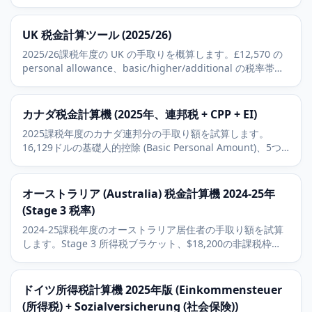
を考慮して概算します。
UK 税金計算ツール (2025/26)
2025/26課税年度の UK の手取りを概算します。£12,570 の
personal allowance、basic/higher/additional の税率帯、
10万ポンドの逓減、Class 1 National Insurance を含みま
す。
カナダ税金計算機 (2025年、連邦税 + CPP + EI)
2025課税年度のカナダ連邦分の手取り額を試算します。
16,129ドルの基礎人的控除 (Basic Personal Amount)、5つ
の連邦税区分、CPP本体、CPP2、雇用保険 (EI) を含みます。
オーストラリア (Australia) 税金計算機 2024-25年
(Stage 3 税率)
2024-25課税年度のオーストラリア居住者の手取り額を試算
します。Stage 3 所得税ブラケット、$18,200の非課税枠
(tax-free threshold)、2パーセントのMedicare levy (メディ
ケア税) を含みます。
ドイツ所得税計算機 2025年版 (Einkommensteuer
(所得税) + Sozialversicherung (社会保険))