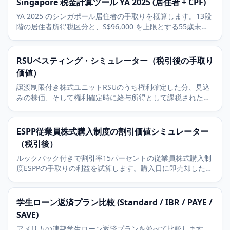
Singapore 税金計算ツール YA 2025 (居住者 + CPF)
YA 2025 のシンガポール居住者の手取りを概算します。13段
階の居住者所得税区分と、S$96,000 を上限とする55歳未満
の20パーセント CPF Ordinary Wage 拠出を含みます。
RSUベスティング・シミュレーター（税引後の手取り
価値）
譲渡制限付き株式ユニットRSUのうち権利確定した分、見込
みの株価、そして権利確定時に給与所得として課税された後
の手取り価値を試算します。
ESPP従業員株式購入制度の割引価値シミュレーター
（税引後）
ルックバック付きで割引率15パーセントの従業員株式購入制
度ESPPの手取りの利益を試算します。購入日に即売却した場
合を想定して計算します。
学生ローン返済プラン比較 (Standard / IBR / PAYE /
SAVE)
アメリカの連邦学生ローン返済プランを並べて比較します。