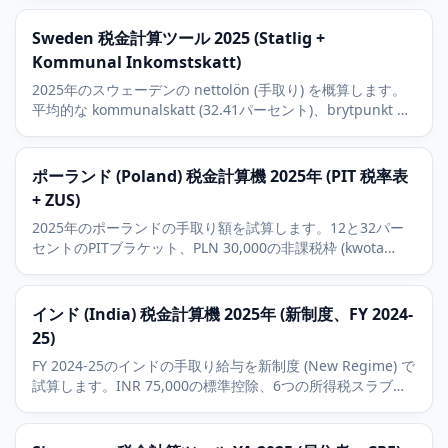
Sweden 税金計算ツール 2025 (Statlig +
Kommunal Inkomstskatt)
2025年のスウェーデンの nettolön (手取り) を概算します。
平均的な kommunalskatt (32.41パーセント)、brytpunkt で
ある SEK 643,100 超に課される statlig inkomstskatt、
allmän pensionsavgift を使用します。
ポーランド (Poland) 税金計算機 2025年 (PIT 税率表
+ ZUS)
2025年のポーランドの手取り額を試算します。12と32パー
セントのPITブラケット、PLN 30,000の非課税枠 (kwota
wolna od podatku)、ZUS被用者拠出 (年金、障害、傷病、健
康) を使います。
インド (India) 税金計算機 2025年 (新制度、FY 2024-
25)
FY 2024-25のインドの手取り給与を新制度 (New Regime) で
試算します。INR 75,000の標準控除、6つの所得税スラブ、4
パーセントの健康・教育セス、EPFを含みます。