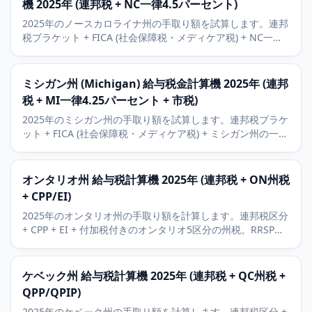
機 2025年 (連邦税 + NC一律4.5パーセント)
2025年のノースカロライナ州の手取り額を試算します。連邦
税ブラケット + FICA (社会保障税・メディケア税) + NC一律
4.5パーセントの州所得税。401(k) (確定拠出年金) とHSA (医
療貯蓄口座) の控除、2027年までに3.99パーセントへ下がる
予定の税率を含みます。
ミシガン州 (Michigan) 給与税金計算機 2025年 (連邦
税 + MI一律4.25パーセント + 市税)
2025年のミシガン州の手取り額を試算します。連邦税ブラケ
ット + FICA (社会保障税・メディケア税) + ミシガン州の一律
4.25パーセントの州税を含みます。デトロイト居住者は2.4パ
ーセントの市税、グランドラピッズや他のMI都市は1.0から
1.5パーセントを加算します。
オンタリオ州 給与税計算機 2025年 (連邦税 + ON州税
+ CPP/EI)
2025年のオンタリオ州の手取り額を計算します。連邦税区分
+ CPP + EI + 付加税付きのオンタリオ5区分の州税。RRSPと
BPAを含みます。
ケベック州 給与税計算機 2025年 (連邦税 + QC州税 +
QPP/QPIP)
2025年のケベック州の手取り額を計算します。連邦税区分 +