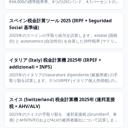
€44,000の標準税率帯、4つのUSCバンド、4.1パーセントの
PRSI Class A、税額控除を含みます。
スペイン税金計算ツール 2025 (IRPF + Seguridad
Social 基準値)
2025年のスペインの手取り給与を試算します。estatal (国税
分) と autonomico (自治州分) を合算したIRPF税率 (マドリー
ド基準) と、被用者負担6.35パーセントのSeguridad Social
(社会保険) を使用します。
イタリア (Italy) 税金計算機 2025年 (IRPEF +
addizionali + INPS)
2025年のイタリアのlavoratore dipendente (被雇用者) の手
取り額を試算します。3つのIRPEF (イタリア個人所得税) の
scaglioni、平均的なaddizionale regionale (州付加税)、被
雇用者のINPS拠出、8,500ユーロの非課税枠を含みます。
スイス (Switzerland) 税金計算機 2025年 (連邦直接
税 + AHV/ALV)
2025年のスイスの手取り額を、連邦直接税 (Grundtarif、単
身) とAHV/IV/EOおよびALVの被用者拠出について試算しま
す。州税・市町村税は州別オーバーレイに委ねます。