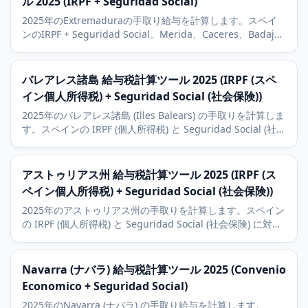
ル 2025 (IRPF + Seguridad Social)
2025年のExtremaduraの手取り給与を計算します。スペイ
ンのIRPF + Seguridad Social。Merida、Caceres、Badajoz
の経済の文脈に加え、農村の人口減少と観光の文脈。
バレアレス諸島 給与税計算ツール 2025 (IRPF (スペ
イン個人所得税) + Seguridad Social (社会保険))
2025年のバレアレス諸島 (Illes Balears) の手取りを計算しま
す。スペインの IRPF (個人所得税) と Seguridad Social (社会
保険) に対応。マヨルカ、イビサ、メノルカの観光経済の状
況も解説。
アストゥリアス州 給与税計算ツール 2025 (IRPF (ス
ペイン個人所得税) + Seguridad Social (社会保険))
2025年のアストゥリアス州の手取りを計算します。スペイン
の IRPF (個人所得税) と Seguridad Social (社会保険) に対
応。州都オビエド、工業都市ヒホン、アビレスの鉄鋼業の状
況も解説。
Navarra (ナバラ) 給与税計算ツール 2025 (Convenio
Economico + Seguridad Social)
2025年のNavarra (ナバラ) の手取り給与を計算します。