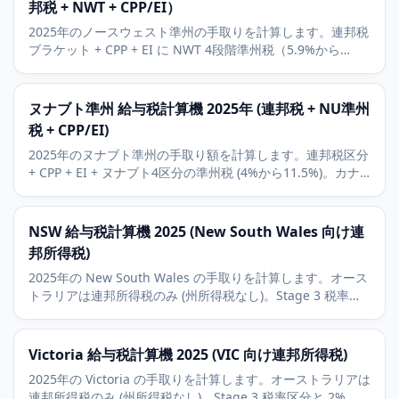
邦税 + NWT + CPP/EI）
2025年のノースウェスト準州の手取りを計算します。連邦税
ブラケット + CPP + EI に NWT 4段階準州税（5.9%から
14.05%）を加味。イエローナイフとダイヤモンド採掘の背
景。
ヌナブト準州 給与税計算機 2025年 (連邦税 + NU準州
税 + CPP/EI)
2025年のヌナブト準州の手取り額を計算します。連邦税区分
+ CPP + EI + ヌナブト4区分の準州税 (4%から11.5%)。カナ
ダで最も低い準州税率。北部居住者控除の背景も含みます。
NSW 給与税計算機 2025 (New South Wales 向け連
邦所得税)
2025年の New South Wales の手取りを計算します。オース
トラリアは連邦所得税のみ (州所得税なし)。Stage 3 税率区
分と 2% の Medicare Levy に対応し、Sydney の経済背景も
解説します。
Victoria 給与税計算機 2025 (VIC 向け連邦所得税)
2025年の Victoria の手取りを計算します。オーストラリアは
連邦所得税のみ (州所得税なし)。Stage 3 税率区分と 2% の