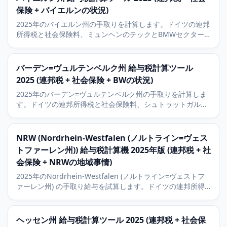
保険 + バイエルンの状況)
2025年のバイエルン州の手取りを計算します。ドイツの連邦
所得税と社会保険料、ミュンヘンのテックとBMWセクター
の状況、そしてドイツ最低水準の8パーセントの教会税を含
みます。
バーデン=ヴュルテンベルク州 給与税計算ツール
2025 (連邦税 + 社会保険 + BWの状況)
2025年のバーデン=ヴュルテンベルク州の手取りを計算しま
す。ドイツの連邦所得税と社会保険料、シュトゥットガル
ト、カールスルーエ、マンハイムの経済状況と8パーセント
の教会税を含みます。
NRW (Nordrhein-Westfalen (ノルトライン=ヴェス
トファーレン州)) 給与税計算機 2025年版 (連邦税 + 社
会保険 + NRWの地域事情)
2025年のNordrhein-Westfalen (ノルトライン=ヴェストフ
ァーレン州) の手取り給与を試算します。ドイツの連邦所得
税と社会保険、Köln (ケルン)、Düsseldorf (デュッセルドル
フ)、Essen (エッセン)、Bonn (ボン) の経済事情に加え、9パ
ーセントの教会税も解説します。
ヘッセン州 給与税計算ツール 2025 (連邦税 + 社会保