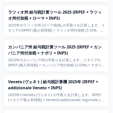
regionale + addizionale comunale (Milano 0.8%) + INPS。
Milan の経済背景。
ラツィオ州 給与税計算ツール 2025 (IRPEF + ラツィ
オ州付加税 + ローマ + INPS)
2025年のラツィオ州 (ローマ地域) の手取りを計算します。イ
タリアのIRPEF (個人所得税) + ラツィオ州付加税 (3.33%、イ
タリア最高) + ローマ市付加税 + INPS。
カンパニア州 給与税計算ツール 2025 (IRPEF + カン
パニア州付加税 + ナポリ + INPS)
2025年のカンパニア州の手取りを計算します。イタリアの
IRPEF (個人所得税) + カンパニア州付加税 (2.03%) + ナポリ
市付加税 (0.8%) + INPS (社会保険料)。
Veneto (ヴェネト) 給与税計算機 2025年 (IRPEF +
addizionale Veneto + INPS)
2025年のVeneto (ヴェネト) の手取りを計算します。IRPEF
(イタリア個人所得税) + Venetoのaddizionale regionale (州
付加税、1.23%、イタリアで最も低い部類) + INPS (イタリア
社会保険庁)。Venezia、Verona、Padovaの経済の文脈。