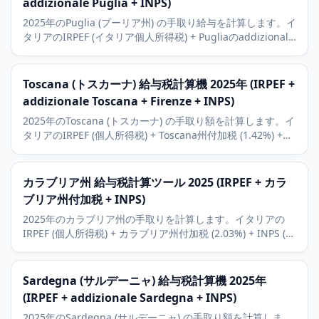
addizionale Puglia + INPS)
2025年のPuglia (プーリア州) の手取り給与を計算します。イ
タリアのIRPEF (イタリア個人所得税) + Pugliaのaddizionale
regionale (1.33%、低い) + INPS。Bari、Lecce、Salentoの
観光の背景。
Toscana (トスカーナ) 給与税計算機 2025年 (IRPEF +
addizionale Toscana + Firenze + INPS)
2025年のToscana (トスカーナ) の手取り額を計算します。イ
タリアのIRPEF (個人所得税) + Toscana州付加税 (1.42%) +
Firenze市町村付加税 + INPS。Firenze、Pisa、Sienaを考
慮。
カラブリア州 給与税計算ツール 2025 (IRPEF + カラ
ブリア州付加税 + INPS)
2025年のカラブリア州の手取りを計算します。イタリアの
IRPEF (個人所得税) + カラブリア州付加税 (2.03%) + INPS (社
会保険料)。レッジョ・カラブリア、カタンザーロ、コゼンツ
ァ、地中海沿岸の文脈も解説。
Sardegna (サルデーニャ) 給与税計算機 2025年
(IRPEF + addizionale Sardegna + INPS)
2025年のSardegna (サルデーニャ) の手取り額を計算しま