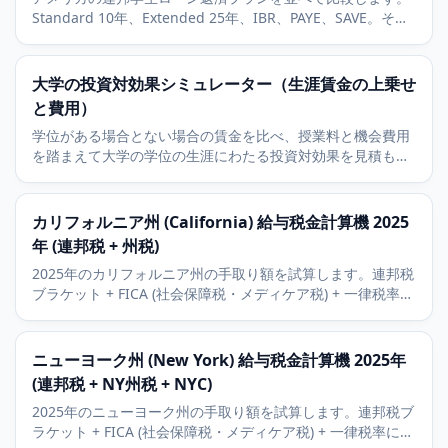
Standard 10年、Extended 25年、IBR、PAYE、SAVE。それ
ぞれの月額返済を返します。
大学の投資対効果シミュレーター（生涯賃金の上乗せ
と費用）
学位がある場合とない場合の賃金を比べ、授業料と機会費用
を踏まえて大学の学位の生涯にわたる投資対効果を見積もり
ます。
カリフォルニア州 (California) 給与税金計算機 2025
年 (連邦税 + 州税)
2025年のカリフォルニア州の手取り額を試算します。連邦税
ブラケット + FICA (社会保障税・メディケア税) + 一律税率に
よるカリフォルニア州所得税の概算を含みます。401(k) (確定
拠出年金) とHSA (医療貯蓄口座) の控除に対応。
ニューヨーク州 (New York) 給与税金計算機 2025年
(連邦税 + NY州税 + NYC)
2025年のニューヨーク州の手取り額を試算します。連邦税ブ
ラケット + FICA (社会保障税・メディケア税) + 一律税率によ