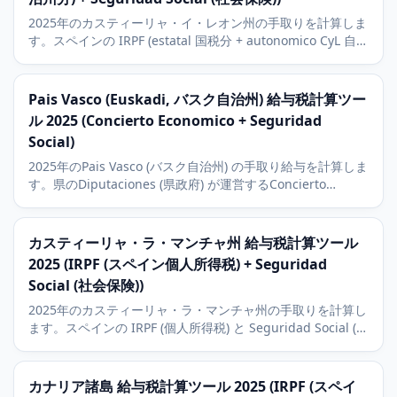
2025年のカスティーリャ・イ・レオン州の手取りを計算しま
す。スペインの IRPF (estatal 国税分 + autonomico CyL 自治
州分) と Seguridad Social (社会保険) に対応。バリャドリー
ド (Renault)、ブルゴス、サラマンカの経済状況も解説。
Pais Vasco (Euskadi, バスク自治州) 給与税計算ツー
ル 2025 (Concierto Economico + Seguridad
Social)
2025年のPais Vasco (バスク自治州) の手取り給与を計算しま
す。県のDiputaciones (県政府) が運営するConcierto
Economico (経済協定) の財政制度。Bilbao、San
Sebastian、Vitoriaの文脈。
カスティーリャ・ラ・マンチャ州 給与税計算ツール
2025 (IRPF (スペイン個人所得税) + Seguridad
Social (社会保険))
2025年のカスティーリャ・ラ・マンチャ州の手取りを計算し
ます。スペインの IRPF (個人所得税) と Seguridad Social (社
会保険) に対応。トレド、シウダー・レアル、アルバセテの
経済状況とマドリード通勤圏も解説。
カナリア諸島 給与税計算ツール 2025 (IRPF (スペイ