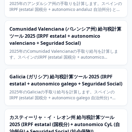
2025年のアンダルシア州の手取りを計算します。スペインの
IRPF (estatal 国税分 + autonomico andaluz 自治州分) と
Seguridad Social (社会保険) に対応。セビリア、マラガ、グ
ラナダの経済状況も解説。
Comunidad Valenciana (バレンシア州) 給与税計算
ツール 2025 (IRPF estatal + autonomico
valenciano + Seguridad Social)
2025年のComunidad Valencianaの手取り給与を計算しま
す。スペインのIRPF (estatal 国税分 + autonomico
Valenciana 自治州分) + Seguridad Social。Valencia、
Alicante、Castellonの経済の文脈。
Galicia (ガリシア) 給与税計算ツール 2025 (IRPF
estatal + autonomico galego + Seguridad Social)
2025年のGaliciaの手取り給与を計算します。スペインの
IRPF (estatal 国税分 + autonomico galego 自治州分) +
Seguridad Social。A Coruna、Vigo、Santiagoの経済の文
脈に加えInditex (Zara) 本社。
カスティーリャ・イ・レオン州 給与税計算ツール
2025 (IRPF estatal (国税分) + autonomico CyL (自
治州分) + Seguridad Social (社会保険))