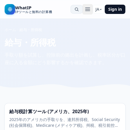
WhatIP
🌐
JA
Sign in
IPツールと無料の計算機
ホーム
給与・所得税
給与・所得税
手取り額を試算し、控除前の拠出を計画し、税率区分が口
座に入る金額にどう影響するかを確認できます。
給与税計算ツール (アメリカ、2025年)
2025年のアメリカの手取りを、連邦所得税、Social Security
(社会保障税)、Medicare (メディケア税)、州税、税引前控除