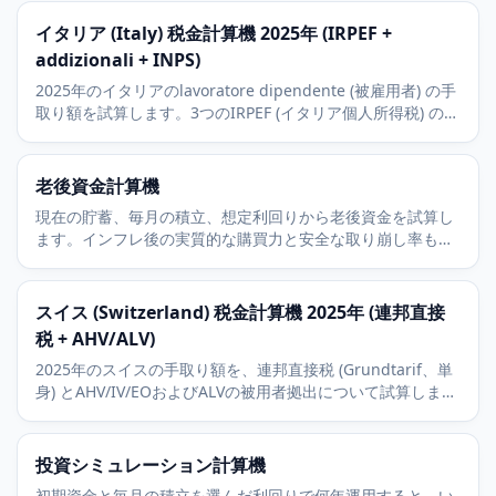
(社会保険) を使用します。
イタリア (Italy) 税金計算機 2025年 (IRPEF +
addizionali + INPS)
2025年のイタリアのlavoratore dipendente (被雇用者) の手
取り額を試算します。3つのIRPEF (イタリア個人所得税) の
scaglioni、平均的なaddizionale regionale (州付加税)、被
雇用者のINPS拠出、8,500ユーロの非課税枠を含みます。
老後資金計算機
現在の貯蓄、毎月の積立、想定利回りから老後資金を試算し
ます。インフレ後の実質的な購買力と安全な取り崩し率も確
認できます。
スイス (Switzerland) 税金計算機 2025年 (連邦直接
税 + AHV/ALV)
2025年のスイスの手取り額を、連邦直接税 (Grundtarif、単
身) とAHV/IV/EOおよびALVの被用者拠出について試算しま
す。州税・市町村税は州別オーバーレイに委ねます。
投資シミュレーション計算機
初期資金と毎月の積立を選んだ利回りで何年運用すると、い