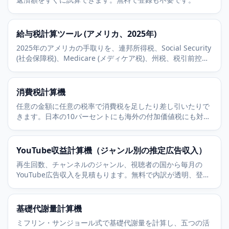
給与税計算ツール (アメリカ、2025年)
2025年のアメリカの手取りを、連邦所得税、Social Security
(社会保障税)、Medicare (メディケア税)、州税、税引前控除
を考慮して概算します。
消費税計算機
任意の金額に任意の税率で消費税を足したり差し引いたりで
きます。日本の10パーセントにも海外の付加価値税にも対
応。無料ですぐ計算できます。
YouTube収益計算機（ジャンル別の推定広告収入）
再生回数、チャンネルのジャンル、視聴者の国から毎月の
YouTube広告収入を見積もります。無料で内訳が透明、登録
は一切不要です。
基礎代謝量計算機
ミフリン・サンジョール式で基礎代謝量を計算し、五つの活