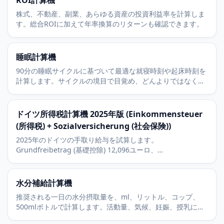
ROI計算機
株式、不動産、副業、あらゆる資産の投資利益率を計算しま
す。総合ROIに加えて年率換算のリターンも確認できます。
睡眠計算機
90分の睡眠サイクルに基づいて最適な就寝時刻や起床時刻を
計算します。サイクルの境目で目覚め、どんよりではなくす
っきりと起きられます。
ドイツ所得税計算機 2025年版 (Einkommensteuer
(所得税) + Sozialversicherung (社会保険))
2025年のドイツの手取り給与を試算します。
Grundfreibetrag (基礎控除) 12,096ユーロ、
Einkommensteuer (所得税) のGrundtarif曲線、
KV/PV/RV/AVの社会保険の被用者負担分を含みます。
水分補給計算機
推奨される一日の水分摂取量を、ml、リットル、コップ、
500mlボトルで計算します。活動量、気候、妊娠、授乳に合
わせて調整します。