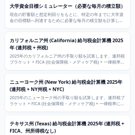
大学資金目標シミュレーター（必要な毎月の積立額）
現在の貯蓄額と想定利回りをもとに、特定の年までに大学資
金の目標額へ到達するために必要な毎月の積立額を計算しま
す。
カリフォルニア州 (California) 給与税金計算機 2025
年 (連邦税 + 州税)
2025年のカリフォルニア州の手取り額を試算します。連邦税
ブラケット + FICA (社会保障税・メディケア税) + 一律税率に
よるカリフォルニア州所得税の概算を含みます。401(k) (確定
拠出年金) とHSA (医療貯蓄口座) の控除に対応。
ニューヨーク州 (New York) 給与税金計算機 2025年
(連邦税 + NY州税 + NYC)
2025年のニューヨーク州の手取り額を試算します。連邦税ブ
ラケット + FICA (社会保障税・メディケア税) + 一律税率によ
るNY州所得税の概算。NYC在住者は約3.5から3.9パーセント
の地方税を加算します。
テキサス州 (Texas) 給与税金計算機 2025年 (連邦税 +
FICA、州所得税なし)