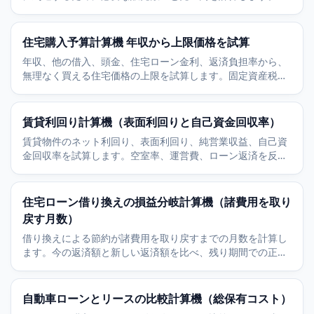
標利益も上乗せできます。
住宅購入予算計算機 年収から上限価格を試算
年収、他の借入、頭金、住宅ローン金利、返済負担率から、
無理なく買える住宅価格の上限を試算します。固定資産税と
火災保険の前提も含みます。
賃貸利回り計算機（表面利回りと自己資金回収率）
賃貸物件のネット利回り、表面利回り、純営業収益、自己資
金回収率を試算します。空室率、運営費、ローン返済を反映
して投資判断をすばやく行えます。
住宅ローン借り換えの損益分岐計算機（諸費用を取り
戻す月数）
借り換えによる節約が諸費用を取り戻すまでの月数を計算し
ます。今の返済額と新しい返済額を比べ、残り期間での正味
の節約も示します。
自動車ローンとリースの比較計算機（総保有コスト）