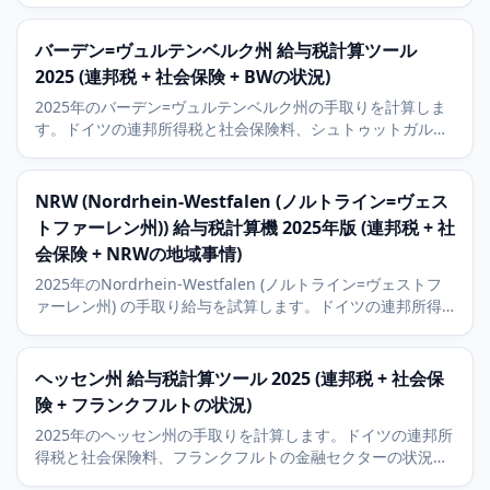
みます。
バーデン=ヴュルテンベルク州 給与税計算ツール
2025 (連邦税 + 社会保険 + BWの状況)
2025年のバーデン=ヴュルテンベルク州の手取りを計算しま
す。ドイツの連邦所得税と社会保険料、シュトゥットガル
ト、カールスルーエ、マンハイムの経済状況と8パーセント
の教会税を含みます。
NRW (Nordrhein-Westfalen (ノルトライン=ヴェス
トファーレン州)) 給与税計算機 2025年版 (連邦税 + 社
会保険 + NRWの地域事情)
2025年のNordrhein-Westfalen (ノルトライン=ヴェストフ
ァーレン州) の手取り給与を試算します。ドイツの連邦所得
税と社会保険、Köln (ケルン)、Düsseldorf (デュッセルドル
フ)、Essen (エッセン)、Bonn (ボン) の経済事情に加え、9パ
ーセントの教会税も解説します。
ヘッセン州 給与税計算ツール 2025 (連邦税 + 社会保
険 + フランクフルトの状況)
2025年のヘッセン州の手取りを計算します。ドイツの連邦所
得税と社会保険料、フランクフルトの金融セクターの状況と
9パーセントの教会税を含みます。