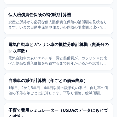
もります。
個人賠償責任保険の補償額計算機
資産と所得から必要な個人賠償責任保険の補償額を見積もり
ます。いまの自動車保険や住まいの保険の限度額と比べて、
不足がないかを確かめられます。
電気自動車とガソリン車の損益分岐計算機（割高分の
回収年数）
電気自動車の安いエネルギー費と整備費が、ガソリン車に比
べた割高な購入価格を相殺するまで何年かかるかを試算しま
す。同等の中型ガソリン車との比較です。
自動車の減価計算機（年ごとの価値曲線）
1年目、2から5年目、6年目以降の段階別の率で、自動車の価
値の下落を年ごとに試算します。下取り価格、総減価額、年
平均の損失を見積もれます。
子育て費用シミュレーター（USDAのデータにもとづ
く試算）