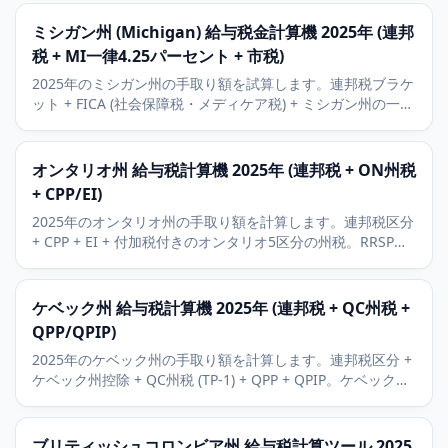
療貯蓄口座) の控除、2027年までに3.99パーセントへ下がる
予定の税率を含みます。
ミシガン州 (Michigan) 給与税金計算機 2025年 (連邦
税 + MI一律4.25パーセント + 市税)
2025年のミシガン州の手取り額を試算します。連邦税ブラケ
ット + FICA (社会保障税・メディケア税) + ミシガン州の一律
4.25パーセントの州税を含みます。デトロイト居住者は2.4パ
ーセントの市税、グランドラピッズや他のMI都市は1.0から
1.5パーセントを加算します。
オンタリオ州 給与税計算機 2025年 (連邦税 + ON州税
+ CPP/EI)
2025年のオンタリオ州の手取り額を計算します。連邦税区分
+ CPP + EI + 付加税付きのオンタリオ5区分の州税。RRSPと
BPAを含みます。
ケベック州 給与税計算機 2025年 (連邦税 + QC州税 +
QPP/QPIP)
2025年のケベック州の手取り額を計算します。連邦税区分 +
ケベック州控除 + QC州税 (TP-1) + QPP + QPIP。ケベックは
CRAと並行して独自の税制を運用しています。
ブリティッシュコロンビア州 給与税計算ツール 2025