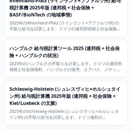
Rheinland-Pfalz (ラインラント=プファルツ州) 給与
税計算機 2025年版 (連邦税 + 社会保険 +
BASF/BioNTech の地域事情)
2025年のRheinland-Pfalz (ラインラント=プファルツ州) の
手取り給与を試算します。ドイツの連邦所得税と社会保険、
Mainz (マインツ) のBioNTech、Ludwigshafen (ルートヴィ
ヒスハーフェン) のBASFの地域事情に加え、9パーセントの
教会税も解説します。
ハンブルク 給与税計算ツール 2025 (連邦税 + 社会保
険 + ハンブルクの状況)
2025年のハンブルクの手取りを計算します。ドイツの連邦所
得税と社会保険料、ハンブルクの港湾、エアバス、メディア
セクターの状況と9パーセントの教会税を含みます。
Schleswig-Holstein (シュレスヴィヒ=ホルシュタイ
ン州) 給与税計算機 2025年版 (連邦税 + 社会保険 +
Kiel/Luebeck の文脈)
2025年のSchleswig-Holstein (シュレスヴィヒ=ホルシュタ
イン州) の手取り給与を試算します。ドイツ連邦の
Einkommensteuer (所得税) と社会保険料に対応。Kiel (キー
ル) とLuebeck (リューベック) の経済的文脈と9パーセントの