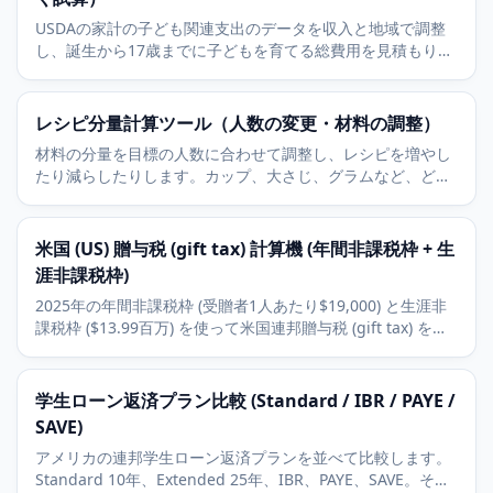
USDAの家計の子ども関連支出のデータを収入と地域で調整
し、誕生から17歳までに子どもを育てる総費用を見積もりま
す。
レシピ分量計算ツール（人数の変更・材料の調整）
材料の分量を目標の人数に合わせて調整し、レシピを増やし
たり減らしたりします。カップ、大さじ、グラムなど、どの
単位にも対応します。
米国 (US) 贈与税 (gift tax) 計算機 (年間非課税枠 + 生
涯非課税枠)
2025年の年間非課税枠 (受贈者1人あたり$19,000) と生涯非
課税枠 ($13.99百万) を使って米国連邦贈与税 (gift tax) を計
算します。納税額と残りの生涯非課税枠を含みます。
学生ローン返済プラン比較 (Standard / IBR / PAYE /
SAVE)
アメリカの連邦学生ローン返済プランを並べて比較します。
Standard 10年、Extended 25年、IBR、PAYE、SAVE。それ