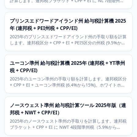
計算します。連邦税ブラケット + CPP + EI に NL 7段階州税
（8.7%から21.8%）を加味。カナダ最高の合算税率54.8%。
プリンスエドワードアイランド州 給与税計算機 2025
年 (連邦税 + PEI州税 + CPP/EI)
2025年のプリンスエドワードアイランド州の手取り額を計算
します。連邦税区分 + CPP + EI + PEI5区分の州税 (9.5%から
18.75%)。シャーロットタウンの経済的背景。
ユーコン準州 給与税計算機 2025年 (連邦税 + YT準州
税 + CPP/EI)
2025年のユーコン準州の手取り額を計算します。連邦税区分
+ CPP + EI + ユーコン準州税 (6.4%から15%)。ホワイトホー
スと鉱業部門の背景、北部居住者控除も含みます。
ノースウェスト準州 給与税計算ツール 2025年版（連
邦税 + NWT + CPP/EI）
2025年のノースウェスト準州の手取りを計算します。連邦税
ブラケット + CPP + EI に NWT 4段階準州税（5.9%から
14.05%）を加味。イエローナイフとダイヤモンド採掘の背