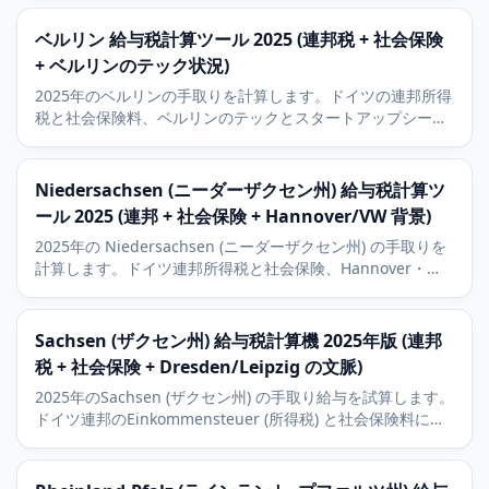
ベルリン 給与税計算ツール 2025 (連邦税 + 社会保険
+ ベルリンのテック状況)
2025年のベルリンの手取りを計算します。ドイツの連邦所得
税と社会保険料、ベルリンのテックとスタートアップシーン
の状況、そして9パーセントの教会税を含みます。
Niedersachsen (ニーダーザクセン州) 給与税計算ツ
ール 2025 (連邦 + 社会保険 + Hannover/VW 背景)
2025年の Niedersachsen (ニーダーザクセン州) の手取りを
計算します。ドイツ連邦所得税と社会保険、Hannover・
Wolfsburg (VW)・Braunschweig の経済背景、9パーセント
の Kirchensteuer (教会税) を含みます。
Sachsen (ザクセン州) 給与税計算機 2025年版 (連邦
税 + 社会保険 + Dresden/Leipzig の文脈)
2025年のSachsen (ザクセン州) の手取り給与を試算します。
ドイツ連邦のEinkommensteuer (所得税) と社会保険料に対
応。Dresden (ドレスデン) のSilicon Saxony、Leipzig (ライ
プツィヒ) の自動車産業、9パーセントの教会税を含みます。