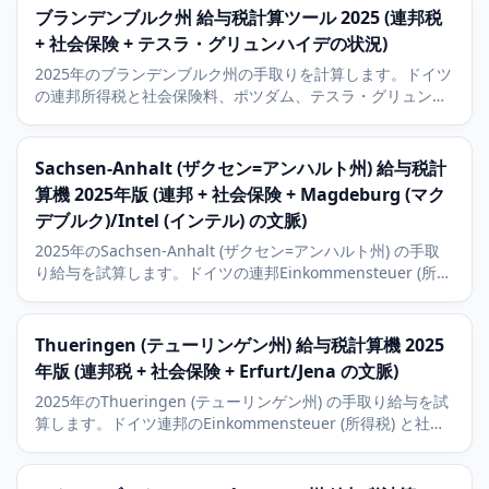
教会税を含みます。
ブランデンブルク州 給与税計算ツール 2025 (連邦税
+ 社会保険 + テスラ・グリュンハイデの状況)
2025年のブランデンブルク州の手取りを計算します。ドイツ
の連邦所得税と社会保険料、ポツダム、テスラ・グリュンハ
イデ、ベルリン通勤圏の状況と9パーセントの教会税を含み
ます。
Sachsen-Anhalt (ザクセン=アンハルト州) 給与税計
算機 2025年版 (連邦 + 社会保険 + Magdeburg (マク
デブルク)/Intel (インテル) の文脈)
2025年のSachsen-Anhalt (ザクセン=アンハルト州) の手取
り給与を試算します。ドイツの連邦Einkommensteuer (所得
税) と社会保険、Magdeburg (マクデブルク) のIntel (インテ
ル) 大規模工場の文脈、9パーセントのKirchensteuer (教会
税) を含みます。
Thueringen (テューリンゲン州) 給与税計算機 2025
年版 (連邦税 + 社会保険 + Erfurt/Jena の文脈)
2025年のThueringen (テューリンゲン州) の手取り給与を試
算します。ドイツ連邦のEinkommensteuer (所得税) と社会
保険料に対応。Erfurt (エアフルト)、Jena (イェーナ)、Carl
Zeiss の光学産業の文脈と9パーセントの教会税を含みます。