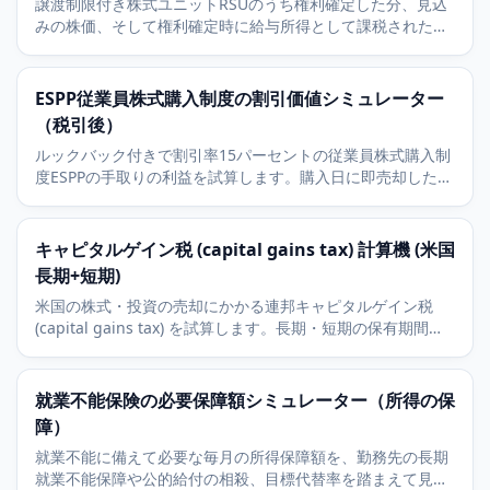
譲渡制限付き株式ユニットRSUのうち権利確定した分、見込
みの株価、そして権利確定時に給与所得として課税された後
の手取り価値を試算します。
ESPP従業員株式購入制度の割引価値シミュレーター
（税引後）
ルックバック付きで割引率15パーセントの従業員株式購入制
度ESPPの手取りの利益を試算します。購入日に即売却した場
合を想定して計算します。
キャピタルゲイン税 (capital gains tax) 計算機 (米国
長期+短期)
米国の株式・投資の売却にかかる連邦キャピタルゲイン税
(capital gains tax) を試算します。長期・短期の保有期間の
区別と2025年の長期ブラケットを含みます。
就業不能保険の必要保障額シミュレーター（所得の保
障）
就業不能に備えて必要な毎月の所得保障額を、勤務先の長期
就業不能保障や公的給付の相殺、目標代替率を踏まえて見積