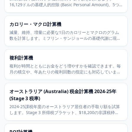
16,129ドルの基礎人的控除 (Basic Personal Amount)、5つ
の連邦税区分、CPP本体、CPP2、雇用保険 (EI) を含みます。
カロリー・マクロ計算機
減量、維持、増量に必要な1日のカロリーとマクロのグラム
数を計算します。ミフリン・サンジョールの基礎代謝に現実
的な活動係数を組み合わせます。
複利計算機
複利が時間とともにお金をどう増やすかを確認できます。毎
月の積立や、年あたりの複利回数の指定にも対応していま
す。
オーストラリア (Australia) 税金計算機 2024-25年
(Stage 3 税率)
2024-25課税年度のオーストラリア居住者の手取り額を試算
します。Stage 3 所得税ブラケット、$18,200の非課税枠
(tax-free threshold)、2パーセントのMedicare levy (メディ
ケア税) を含みます。