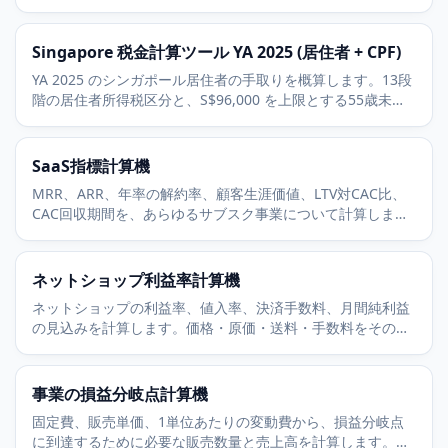
パーセントの健康・教育セス、EPFを含みます。
Singapore 税金計算ツール YA 2025 (居住者 + CPF)
YA 2025 のシンガポール居住者の手取りを概算します。13段
階の居住者所得税区分と、S$96,000 を上限とする55歳未満
の20パーセント CPF Ordinary Wage 拠出を含みます。
SaaS指標計算機
MRR、ARR、年率の解約率、顧客生涯価値、LTV対CAC比、
CAC回収期間を、あらゆるサブスク事業について計算しま
す。
ネットショップ利益率計算機
ネットショップの利益率、値入率、決済手数料、月間純利益
の見込みを計算します。価格・原価・送料・手数料をその場
で調整できます。
事業の損益分岐点計算機
固定費、販売単価、1単位あたりの変動費から、損益分岐点
に到達するために必要な販売数量と売上高を計算します。目