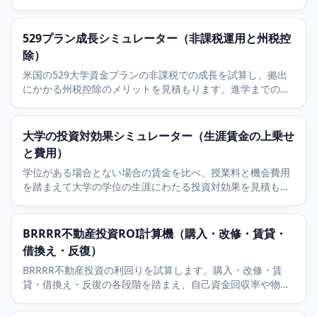
ぞれの月額返済を返します。
529プラン成長シミュレーター（非課税運用と州税控
除）
米国の529大学資金プランの非課税での成長を試算し、拠出
にかかる州税控除のメリットを見積もります。進学までの毎
月の積立を複利で計算します。
大学の投資対効果シミュレーター（生涯賃金の上乗せ
と費用）
学位がある場合とない場合の賃金を比べ、授業料と機会費用
を踏まえて大学の学位の生涯にわたる投資対効果を見積もり
ます。
BRRRR不動産投資ROI計算機（購入・改修・賃貸・
借換え・反復）
BRRRR不動産投資の利回りを試算します。購入・改修・賃
貸・借換え・反復の各段階を踏まえ、自己資金回収率や物件
に残った資金、借換え時点の総合ROIを計算します。