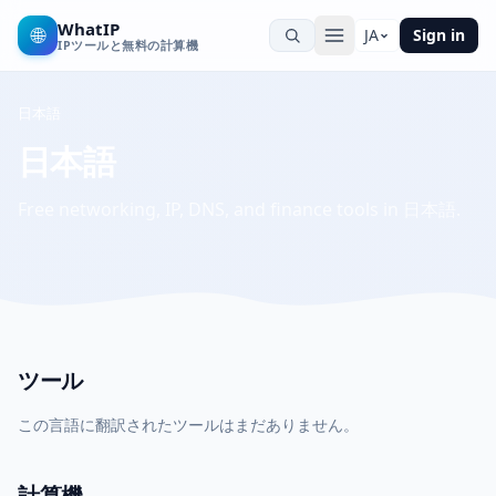
WhatIP
🌐
JA
Sign in
IPツールと無料の計算機
日本語
日本語
Free networking, IP, DNS, and finance tools in 日本語.
ツール
この言語に翻訳されたツールはまだありません。
計算機