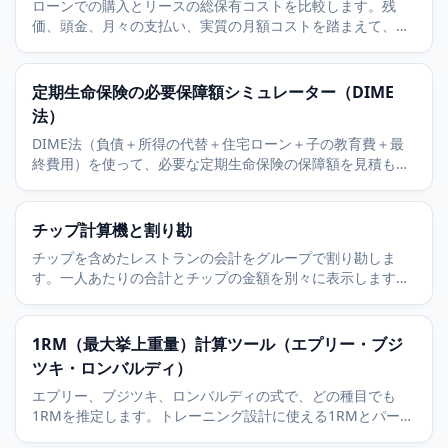
ローンでの購入とリースの総保有コストを比較します。残
価、頭金、月々の支払い、実質の月額コストを踏まえて、買
うか借りるかを判断できます。
定期生命保険の必要保障額シミュレーター（DIME
法）
DIME法（負債＋所得の代替＋住宅ローン＋子の教育費＋最
終費用）を使って、必要な定期生命保険の保障額を見積もり
ます。
チップ計算機と割り勘
チップを含めたレストランの会計をグループで割り勘しま
す。一人あたりの合計とチップの金額を別々に表示します。
無料ですぐに使えます。
1RM（最大挙上重量）計算ツール（エプリー・ブジ
ツキ・ロンバルディ）
エプリー、ブジツキ、ロンバルディの式で、どの種目でも
1RMを推定します。トレーニング設計に使える1RMとパーセ
ンテージ表を表示します。