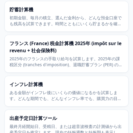
貯蓄計算機
初期金額、毎月の積立、選んだ金利から、どんな預金口座で
も残高を試算できます。時間とともにいくら貯まるかを確認
しましょう。
フランス (France) 税金計算機 2025年 (impôt sur le
revenu + 社会保険料)
2025年のフランスの手取り給与を試算します。2025年の課
税区分 (tranches d'imposition)、退職貯蓄プラン (PER) の控
除、被用者負担の社会保険料 (cotisations sociales) を含みま
す。
インフレ計算機
ある金額がインフレ後にいくらの価値になるかを試算しま
す。どんな期間でも、どんなインフレ率でも、購買力の目減
りを計算できます。
出産予定日計算ツール
最終月経開始日、受精日、または超音波検査の計測値から出
産予定日を推定します。現在の妊娠週数と妊娠期も表示しま