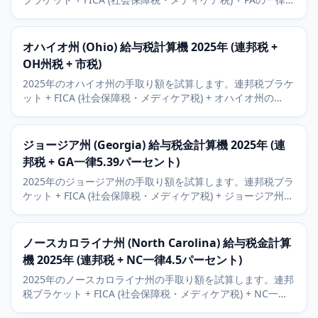
3.07パーセント所得税。フィラデルフィア、ピッツバーグ、
ほとんどの自治体の地方Earned Income Tax (勤労所得税) も
追加できます。
オハイオ州 (Ohio) 給与税計算機 2025年 (連邦税 +
OH州税 + 市税)
2025年のオハイオ州の手取り額を試算します。連邦税ブラケ
ット + FICA (社会保障税・メディケア税) + オハイオ州の
0/2.75/3.5パーセントの累進州税。クリーブランド、コロン
バス、シンシナティなどの市の地方自治体所得税も追加でき
ます。
ジョージア州 (Georgia) 給与税金計算機 2025年 (連
邦税 + GA一律5.39パーセント)
2025年のジョージア州の手取り額を試算します。連邦税ブラ
ケット + FICA (社会保障税・メディケア税) + ジョージア州の
一律5.39パーセントのstate income tax (州所得税) を含みま
す。401(k) (確定拠出年金) とHSA (医療貯蓄口座) の控除、
2029年までの予定税率引き下げにも対応します。
ノースカロライナ州 (North Carolina) 給与税金計算
機 2025年 (連邦税 + NC一律4.5パーセント)
2025年のノースカロライナ州の手取り額を試算します。連邦
税ブラケット + FICA (社会保障税・メディケア税) + NC一律
4.5パーセントの州所得税。401(k) (確定拠出年金) とHSA (医