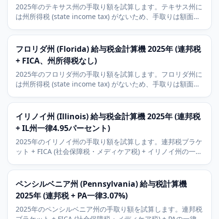
2025年のテキサス州の手取り額を試算します。テキサス州に
は州所得税 (state income tax) がないため、手取りは額面か
ら連邦税とFICA (社会保障税・メディケア税) のみを差し引い
た額です。401(k) (確定拠出年金) とHSA (医療貯蓄口座) の控
除に対応。
フロリダ州 (Florida) 給与税金計算機 2025年 (連邦税
+ FICA、州所得税なし)
2025年のフロリダ州の手取り額を試算します。フロリダ州に
は州所得税 (state income tax) がないため、手取りは額面か
ら連邦税とFICA (社会保障税・メディケア税) のみを差し引い
た額です。401(k) (確定拠出年金) とHSA (医療貯蓄口座) の控
除に対応。
イリノイ州 (Illinois) 給与税金計算機 2025年 (連邦税
+ IL州一律4.95パーセント)
2025年のイリノイ州の手取り額を試算します。連邦税ブラケ
ット + FICA (社会保障税・メディケア税) + イリノイ州の一律
4.95パーセントの所得税を含みます。401(k) (確定拠出年金)
とHSA (医療貯蓄口座) の控除に対応します。
ペンシルベニア州 (Pennsylvania) 給与税計算機
2025年 (連邦税 + PA一律3.07%)
2025年のペンシルベニア州の手取り額を試算します。連邦税
ブラケット + FICA (社会保障税・メディケア税) + PAの一律