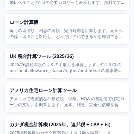
動レベルごとの1日の必要カロリーも表示します。無料です
ぐに使えます。
ローン計算機
毎月の返済額、利息の総額、完済時期を計算します。元金へ
の繰上返済にも対応し、どれだけ節約できるかを確認できま
す。
UK 税金計算ツール (2025/26)
2025/26課税年度の UK の手取りを概算します。£12,570 の
personal allowance、basic/higher/additional の税率帯、
10万ポンドの逓減、Class 1 National Insurance を含みま
す。
アメリカ住宅ローン計算ツール
アメリカで現実的な不動産税、保険、HOA の初期値で住宅ロ
ーンの支払いを概算します。元本、利息、完全な償却を含み
ます。
カナダ税金計算機 (2025年、連邦税 + CPP + EI)
2025課税年度のカナダ連邦分の手取り額を試算します。