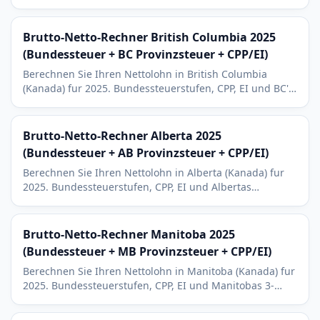
Provinzsteuer (TP-1), QPP (RRQ) und QPIP (RQAP).
Eigenes Steuersystem.
Brutto-Netto-Rechner British Columbia 2025
(Bundessteuer + BC Provinzsteuer + CPP/EI)
Berechnen Sie Ihren Nettolohn in British Columbia
(Kanada) fur 2025. Bundessteuerstufen, CPP, EI und BC's
7-stufige Provinzsteuer (5,06 % bis 20,5 %) inklusive
RRSP.
Brutto-Netto-Rechner Alberta 2025
(Bundessteuer + AB Provinzsteuer + CPP/EI)
Berechnen Sie Ihren Nettolohn in Alberta (Kanada) fur
2025. Bundessteuerstufen, CPP, EI und Albertas
gunstiger Provinzsteuersatz von 10 % bis 15 % - die
vorteilhafteste Struktur Kanadas.
Brutto-Netto-Rechner Manitoba 2025
(Bundessteuer + MB Provinzsteuer + CPP/EI)
Berechnen Sie Ihren Nettolohn in Manitoba (Kanada) fur
2025. Bundessteuerstufen, CPP, EI und Manitobas 3-
stufige Provinzsteuer (10,8 % bis 17,4 %) inklusive RRSP.