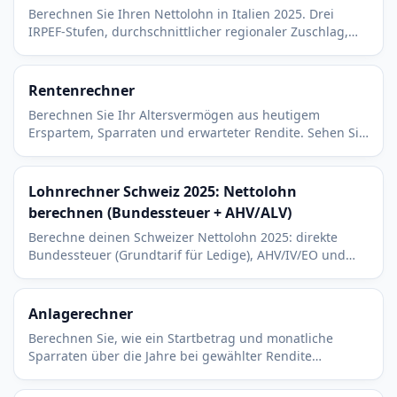
Berechnen Sie Ihren Nettolohn in Italien 2025. Drei
IRPEF-Stufen, durchschnittlicher regionaler Zuschlag,
INPS-Beitrag der Arbeitnehmer und Steuerfreibetrag
von 8.500 EUR.
Rentenrechner
Berechnen Sie Ihr Altersvermögen aus heutigem
Erspartem, Sparraten und erwarteter Rendite. Sehen Sie
die reale Kaufkraft und eine sichere Entnahmerate.
Lohnrechner Schweiz 2025: Nettolohn
berechnen (Bundessteuer + AHV/ALV)
Berechne deinen Schweizer Nettolohn 2025: direkte
Bundessteuer (Grundtarif für Ledige), AHV/IV/EO und
ALV. Kantons- und Gemeindesteuer folgen in einem
kantonalen Zusatzmodul.
Anlagerechner
Berechnen Sie, wie ein Startbetrag und monatliche
Sparraten über die Jahre bei gewählter Rendite
wachsen. Sehen Sie Einzahlungen und Zuwachs
getrennt.