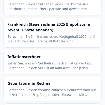
Berechnen Sie das Guthaben jedes Sparkontos aus
Startbetrag, monatlicher Sparrate und gewähltem
Zinssatz. Sehen Sie, was sich über die Jahre ansammelt.
Frankreich Steuerrechner 2025 (Impot sur le
revenu + Sozialabgaben)
Berechnen Sie Ihr franzosisches Nettogehalt 2025: funf
Steuerstufen des Barems, PER-Abzug und
Arbeitnehmeranteil der Cotisations sociales. Inkl.
Prelevement a la source.
Inflationsrechner
Sehen Sie, was ein Geldbetrag nach Inflation wert ist.
Berechnen Sie den Verlust an Kaufkraft über jeden
Zeitraum bei jeder beliebigen Inflationsrate.
Geburtstermin-Rechner
Berechnen Sie den voraussichtlichen Geburtstermin aus
letzter Periode, Empfängnis oder Ultraschall. Mit
aktueller Schwangerschaftswoche und Trimester.