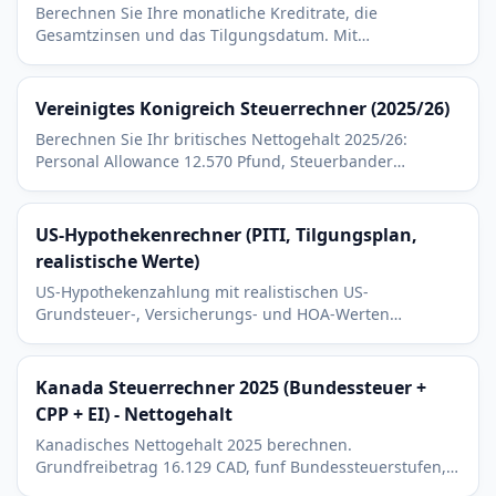
Berechnen Sie Ihre monatliche Kreditrate, die
Gesamtzinsen und das Tilgungsdatum. Mit
Unterstützung für Sondertilgungen, um zu sehen, wie
viel Sie sparen können.
Vereinigtes Konigreich Steuerrechner (2025/26)
Berechnen Sie Ihr britisches Nettogehalt 2025/26:
Personal Allowance 12.570 Pfund, Steuerbander
Basic/Higher/Additional, den 100k-Abschmelzkorridor
und die Class-1-National-Insurance.
US-Hypothekenrechner (PITI, Tilgungsplan,
realistische Werte)
US-Hypothekenzahlung mit realistischen US-
Grundsteuer-, Versicherungs- und HOA-Werten
berechnen. Kapital, Zinsen und vollstaendiger
Tilgungsplan enthalten.
Kanada Steuerrechner 2025 (Bundessteuer +
CPP + EI) - Nettogehalt
Kanadisches Nettogehalt 2025 berechnen.
Grundfreibetrag 16.129 CAD, funf Bundessteuerstufen,
CPP-Grundbeitrag, CPP2 und Employment Insurance (EI).