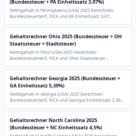
(Bundessteuer + PA Einheitssatz 3,07%)
Nettogehalt in Pennsylvania (USA) 2025 berechnen:
Bundessteuertarif, FICA und PA Einheitssatz 3,07
Prozent. Lokale Earned Income Tax fuer Philadelphia,
Pittsburgh und die meisten Gemeinden addieren.
Gehaltsrechner Ohio 2025 (Bundessteuer + OH
Staatssteuer + Stadtsteuer)
Nettogehalt in Ohio (USA) 2025 berechnen:
Bundessteuertarif, FICA und Ohio Staatssteuer
0/2,75/3,5 Prozent. Kommunale Steuer fuer Cleveland,
Columbus oder Cincinnati addieren.
Gehaltsrechner Georgia 2025 (Bundessteuer +
GA Einheitssatz 5,39%)
Nettogehalt in Georgia (USA) 2025 berechnen:
Bundessteuertarif, FICA und Georgia Einheitssatz 5,39
Prozent. Mit 401(k)- und HSA-Abzuegen und geplantem
Steuerabbau bis 2029.
Gehaltsrechner North Carolina 2025
(Bundessteuer + NC Einheitssatz 4,5%)
Nettogehalt in North Carolina (USA) 2025 berechnen: