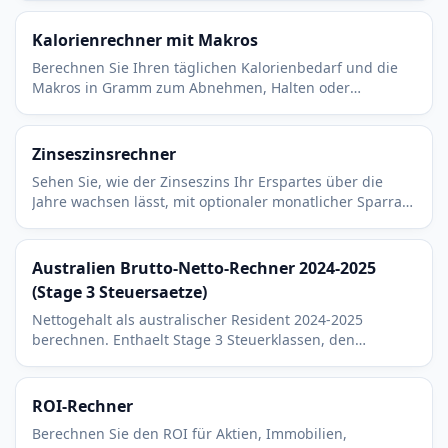
Kalorienrechner mit Makros
Berechnen Sie Ihren täglichen Kalorienbedarf und die
Makros in Gramm zum Abnehmen, Halten oder
Zunehmen. Basiert auf Mifflin St Jeor mit realistischen
Faktoren.
Zinseszinsrechner
Sehen Sie, wie der Zinseszins Ihr Erspartes über die
Jahre wachsen lässt, mit optionaler monatlicher Sparrate
und einstellbarer Zinsperiode pro Jahr.
Australien Brutto-Netto-Rechner 2024-2025
(Stage 3 Steuersaetze)
Nettogehalt als australischer Resident 2024-2025
berechnen. Enthaelt Stage 3 Steuerklassen, den
steuerfreien Freibetrag von $18.200 und den Medicare
Levy (Krankenversicherungsabgabe) von 2 Prozent.
ROI-Rechner
Berechnen Sie den ROI für Aktien, Immobilien,