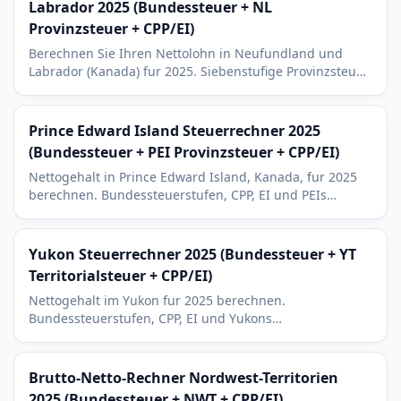
Labrador 2025 (Bundessteuer + NL
Provinzsteuer + CPP/EI)
Berechnen Sie Ihren Nettolohn in Neufundland und
Labrador (Kanada) fur 2025. Siebenstufige Provinzsteuer
(8,7 % bis 21,8 %) - der hochste kombinierte Steuersatz
Kanadas (54,8 %).
Prince Edward Island Steuerrechner 2025
(Bundessteuer + PEI Provinzsteuer + CPP/EI)
Nettogehalt in Prince Edward Island, Kanada, fur 2025
berechnen. Bundessteuerstufen, CPP, EI und PEIs
funfstufige Provinzsteuer (9,5 % bis 18,75 %).
Yukon Steuerrechner 2025 (Bundessteuer + YT
Territorialsteuer + CPP/EI)
Nettogehalt im Yukon fur 2025 berechnen.
Bundessteuerstufen, CPP, EI und Yukons
Territorialsteuer (6,4 % bis 15 %). Whitehorse und
Bergbausektor plus Northern Residents Deduction.
Brutto-Netto-Rechner Nordwest-Territorien
2025 (Bundessteuer + NWT + CPP/EI)