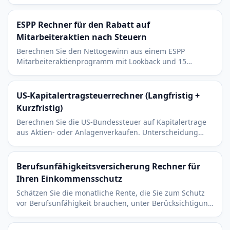
Nettowert nach Steuern beim Vesting Ereignis.
ESPP Rechner für den Rabatt auf
Mitarbeiteraktien nach Steuern
Berechnen Sie den Nettogewinn aus einem ESPP
Mitarbeiteraktienprogramm mit Lookback und 15
Prozent Rabatt. Modelliert den sofortigen Verkauf am
Kauftag.
US-Kapitalertragsteuerrechner (Langfristig +
Kurzfristig)
Berechnen Sie die US-Bundessteuer auf Kapitalertrage
aus Aktien- oder Anlagenverkaufen. Unterscheidung
nach Haltedauer und Steuerklassen 2025 (IRS-
Richtwerte).
Berufsunfähigkeitsversicherung Rechner für
Ihren Einkommensschutz
Schätzen Sie die monatliche Rente, die Sie zum Schutz
vor Berufsunfähigkeit brauchen, unter Berücksichtigung
bestehender Absicherung und Ihres Ersatzziels.