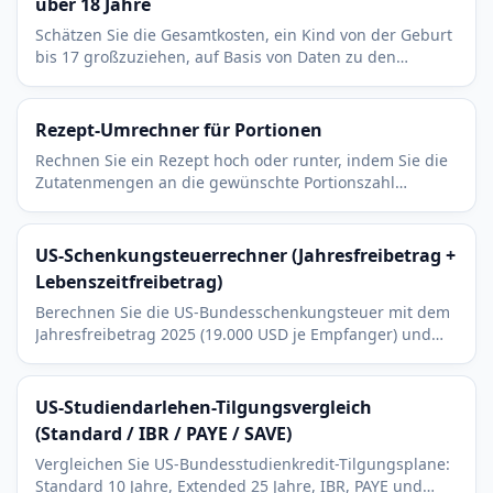
über 18 Jahre
Schätzen Sie die Gesamtkosten, ein Kind von der Geburt
bis 17 großzuziehen, auf Basis von Daten zu den
Ausgaben für Kinder, angepasst nach Einkommen und
Region.
Rezept-Umrechner für Portionen
Rechnen Sie ein Rezept hoch oder runter, indem Sie die
Zutatenmengen an die gewünschte Portionszahl
anpassen. Für jede Einheit: Gramm, Milliliter, Esslöffel.
US-Schenkungsteuerrechner (Jahresfreibetrag +
Lebenszeitfreibetrag)
Berechnen Sie die US-Bundesschenkungsteuer mit dem
Jahresfreibetrag 2025 (19.000 USD je Empfanger) und
dem Lebenszeitfreibetrag (13,99 Mio. USD). Inklusive
geschuldete Steuer und verbleibendem Freibetrag.
US-Studiendarlehen-Tilgungsvergleich
(Standard / IBR / PAYE / SAVE)
Vergleichen Sie US-Bundesstudienkredit-Tilgungsplane:
Standard 10 Jahre, Extended 25 Jahre, IBR, PAYE und