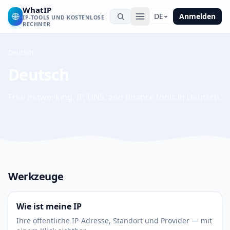
WhatIP
🌐
DE
Anmelden
IP-TOOLS UND KOSTENLOSE
RECHNER
Deutsch
Deutsch
Free networking, IP, DNS, and finance tools in Deutsch.
Werkzeuge
Wie ist meine IP
Ihre öffentliche IP-Adresse, Standort und Provider — mit