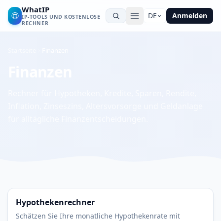
WhatIP
🌐
DE
Anmelden
IP-TOOLS UND KOSTENLOSE
RECHNER
Startseite
Finanzen
Finanzen
Rechner für Hypotheken, Kredite, Sparen, Rendite,
Inflation, Zinseszins, Altersvorsorge und Geldanlage
für alltägliche Finanzentscheidungen.
Hypothekenrechner
Schätzen Sie Ihre monatliche Hypothekenrate mit