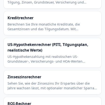
Tilgung, Zinsen, Grundsteuer, Versicherung und
Hausgeld. Kostenlos, sofort, ohne Anmeldung.
Kreditrechner
Berechnen Sie Ihre monatliche Kreditrate, die
Gesamtzinsen und das Tilgungsdatum. Mit
Unterstützung für Sondertilgungen, um zu sehen, wie
viel Sie sparen können.
US-Hypothekenrechner (PITI, Tilgungsplan,
realistische Werte)
US-Hypothekenzahlung mit realistischen US-
Grundsteuer-, Versicherungs- und HOA-Werten
berechnen. Kapital, Zinsen und vollstaendiger
Tilgungsplan enthalten.
Zinseszinsrechner
Sehen Sie, wie der Zinseszins Ihr Erspartes über die
Jahre wachsen lässt, mit optionaler monatlicher Sparrate
und einstellbarer Zinsperiode pro Jahr.
ROI-Rechner