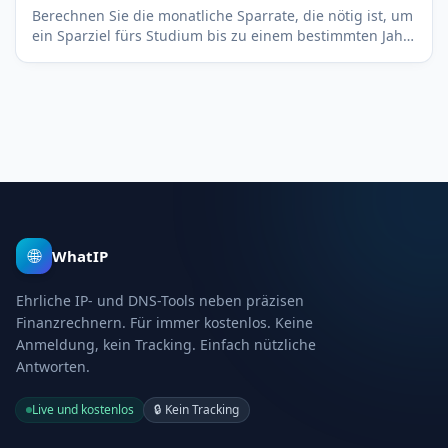
Berechnen Sie die monatliche Sparrate, die nötig ist, um
ein Sparziel fürs Studium bis zu einem bestimmten Jahr
zu erreichen, je nach Guthaben und Rendite.
🌐
WhatIP
Ehrliche IP- und DNS-Tools neben präzisen
Finanzrechnern. Für immer kostenlos. Keine
Anmeldung, kein Tracking. Einfach nützliche
Antworten.
Live und kostenlos
🔒
Kein Tracking