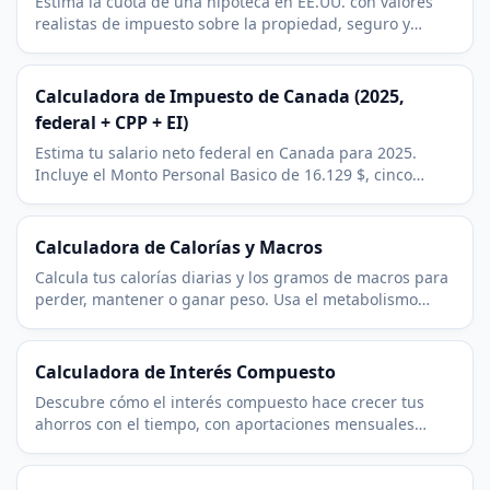
Estima la cuota de una hipoteca en EE.UU. con valores
realistas de impuesto sobre la propiedad, seguro y
cuotas de HOA. Incluye capital, intereses y amortizacion
completa.
Calculadora de Impuesto de Canada (2025,
federal + CPP + EI)
Estima tu salario neto federal en Canada para 2025.
Incluye el Monto Personal Basico de 16.129 $, cinco
tramos federales, CPP base, CPP2 y seguro de
desempleo (EI).
Calculadora de Calorías y Macros
Calcula tus calorías diarias y los gramos de macros para
perder, mantener o ganar peso. Usa el metabolismo
basal de Mifflin St Jeor con factores realistas.
Calculadora de Interés Compuesto
Descubre cómo el interés compuesto hace crecer tus
ahorros con el tiempo, con aportaciones mensuales
opcionales y frecuencia de capitalización ajustable.