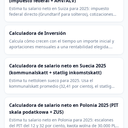
(impuesto federal + AHV/ALV)
Estima tu salario neto en Suiza para 2025: impuesto
federal directo (Grundtarif para solteros), cotizaciones
AHV/IV/EO y ALV. El impuesto cantonal y municipal se
incorpora por separado.
Calculadora de Inversión
Calcula cómo crecen con el tiempo un importe inicial y
aportaciones mensuales a una rentabilidad elegida.
Consulta el total aportado y el crecimiento.
Calculadora de salario neto en Suecia 2025
(kommunalskatt + statlig inkomstskatt)
Estima tu nettoloen sueco para 2025. Usa el
kommunalskatt promedio (32,41 por ciento), el statlig
inkomstskatt por encima del brytpunkt y la allmaan
pensionsavgift.
Calculadora de salario neto en Polonia 2025 (PIT
skala podatkowa + ZUS)
Estima tu salario neto en Polonia para 2025: escalones
del PIT del 12 y 32 por ciento, kwota wolna de 30.000 PLN