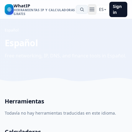
WhatIP
Sign
🌐
ES
HERRAMIENTAS IP Y CALCULADORAS
in
GRATIS
Español
Español
Free networking, IP, DNS, and finance tools in Español.
Herramientas
Todavía no hay herramientas traducidas en este idioma.
Calculadoras