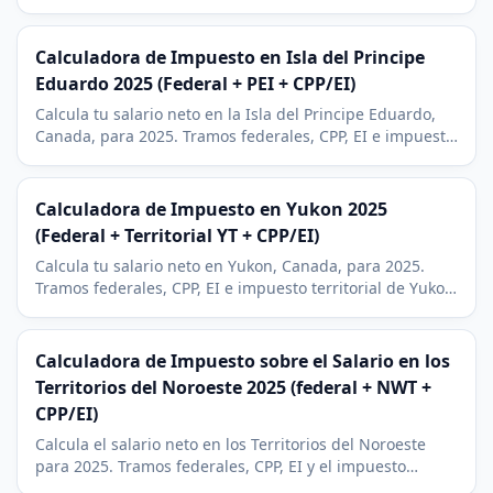
de siete tramos (8,7% a 21,8%), el combinado mas alto
de Canada.
Calculadora de Impuesto en Isla del Principe
Eduardo 2025 (Federal + PEI + CPP/EI)
Calcula tu salario neto en la Isla del Principe Eduardo,
Canada, para 2025. Tramos federales, CPP, EI e impuesto
provincial en cinco tramos (9,5% a 18,75%). Contexto de
Charlottetown.
Calculadora de Impuesto en Yukon 2025
(Federal + Territorial YT + CPP/EI)
Calcula tu salario neto en Yukon, Canada, para 2025.
Tramos federales, CPP, EI e impuesto territorial de Yukon
(6,4% a 15%). Contexto de Whitehorse y sector minero
mas Deduccion para Residentes del Norte.
Calculadora de Impuesto sobre el Salario en los
Territorios del Noroeste 2025 (federal + NWT +
CPP/EI)
Calcula el salario neto en los Territorios del Noroeste
para 2025. Tramos federales, CPP, EI y el impuesto
territorial de cuatro tramos (5,9% a 14,05%). Contexto de