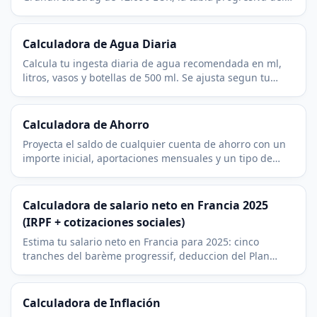
Einkommensteuer y la cuota del trabajador a la
Sozialversicherung (KV, PV, RV, AV).
Calculadora de Agua Diaria
Calcula tu ingesta diaria de agua recomendada en ml,
litros, vasos y botellas de 500 ml. Se ajusta segun tu
actividad, el clima y el embarazo.
Calculadora de Ahorro
Proyecta el saldo de cualquier cuenta de ahorro con un
importe inicial, aportaciones mensuales y un tipo de
interés elegido. Mira cuánto acumulas con el tiempo.
Calculadora de salario neto en Francia 2025
(IRPF + cotizaciones sociales)
Estima tu salario neto en Francia para 2025: cinco
tranches del barème progressif, deduccion del Plan
d'Epargne Retraite (PER) y la parte del trabajador en las
cotisations sociales.
Calculadora de Inflación