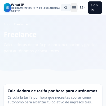
WhatIP
Sign
🌐
ES
HERRAMIENTAS IP Y CALCULADORAS
in
GRATIS
Inicio
Freelance
Freelance
Calculadoras de tarifa por hora, ocupación y precios
para autónomos y consultores.
Calculadora de tarifa por hora para autónomos
Calcula la tarifa por hora que necesitas cobrar como
autónomo para alcanzar tu objetivo de ingresos tras