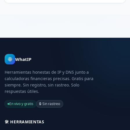
impuestos, gastos del negocio y una ocupación realista.
🌐
WhatIP
Herramientas honestas de IP y DNS junto a
calculadoras financieras precisas. Gratis para
siempre. Sin registro, sin rastreo. Solo
respuestas útiles.
En vivo y gratis
🔒
Sin rastreo
🛠️
HERRAMIENTAS