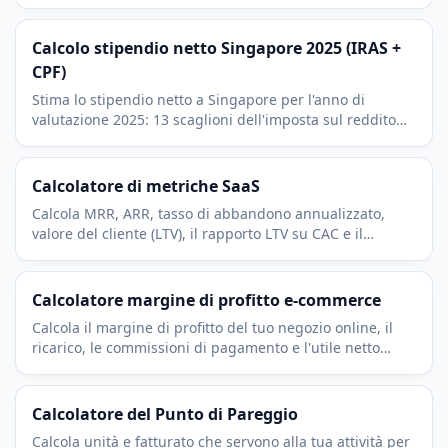
INR 75.000, i sei scaglioni fiscali (slabs), il cess del 4 per
cento e l'EPF.
Calcolo stipendio netto Singapore 2025 (IRAS +
CPF)
Stima lo stipendio netto a Singapore per l'anno di
valutazione 2025: 13 scaglioni dell'imposta sul reddito
IRAS, contributi CPF al 20%, tetto di 96.000 SGD e
deduzione SRS.
Calcolatore di metriche SaaS
Calcola MRR, ARR, tasso di abbandono annualizzato,
valore del cliente (LTV), il rapporto LTV su CAC e il
recupero del CAC per qualsiasi attività in abbonamento.
Calcolatore margine di profitto e-commerce
Calcola il margine di profitto del tuo negozio online, il
ricarico, le commissioni di pagamento e l'utile netto
mensile. Regola prezzo e costo in tempo reale.
Calcolatore del Punto di Pareggio
Calcola unità e fatturato che servono alla tua attività per