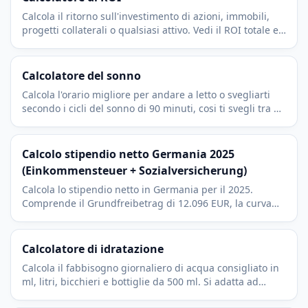
Calcola il ritorno sull'investimento di azioni, immobili,
progetti collaterali o qualsiasi attivo. Vedi il ROI totale e
in più il tasso annualizzato per anno.
Calcolatore del sonno
Calcola l'orario migliore per andare a letto o svegliarti
secondo i cicli del sonno di 90 minuti, cosi ti svegli tra un
ciclo e l'altro e ti senti riposato.
Calcolo stipendio netto Germania 2025
(Einkommensteuer + Sozialversicherung)
Calcola lo stipendio netto in Germania per il 2025.
Comprende il Grundfreibetrag di 12.096 EUR, la curva
progressiva dell'Einkommensteuer e la quota del
lavoratore per KV, PV, RV e AV.
Calcolatore di idratazione
Calcola il fabbisogno giornaliero di acqua consigliato in
ml, litri, bicchieri e bottiglie da 500 ml. Si adatta ad
attività, clima e gravidanza.