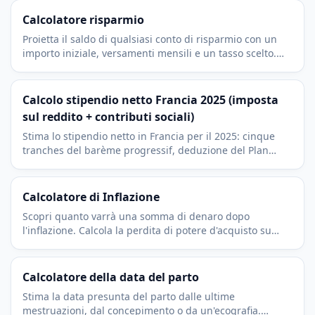
Calcolatore risparmio
Proietta il saldo di qualsiasi conto di risparmio con un
importo iniziale, versamenti mensili e un tasso scelto.
Scopri quanto accumuli nel tempo.
Calcolo stipendio netto Francia 2025 (imposta
sul reddito + contributi sociali)
Stima lo stipendio netto in Francia per il 2025: cinque
tranches del barème progressif, deduzione del Plan
d'Epargne Retraite (PER) e la quota lavoratore delle
cotisations sociales.
Calcolatore di Inflazione
Scopri quanto varrà una somma di denaro dopo
l'inflazione. Calcola la perdita di potere d'acquisto su
qualsiasi orizzonte e con qualsiasi tasso di inflazione.
Calcolatore della data del parto
Stima la data presunta del parto dalle ultime
mestruazioni, dal concepimento o da un'ecografia.