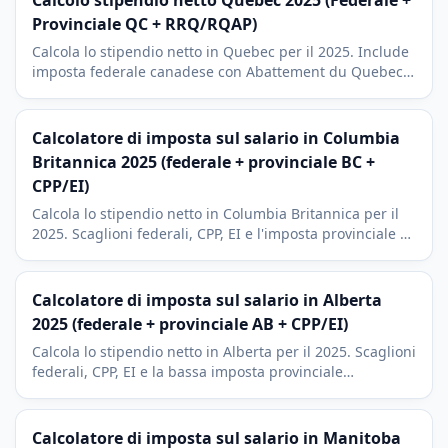
Calcolo stipendio netto Quebec 2025 (Federale +
Provinciale QC + RRQ/RQAP)
Calcola lo stipendio netto in Quebec per il 2025. Include
imposta federale canadese con Abattement du Quebec,
scaglioni provinciali QC, RRQ (QPP), RQAP (QPIP) e TP-1
di Revenu Quebec.
Calcolatore di imposta sul salario in Columbia
Britannica 2025 (federale + provinciale BC +
CPP/EI)
Calcola lo stipendio netto in Columbia Britannica per il
2025. Scaglioni federali, CPP, EI e l'imposta provinciale a
sette scaglioni (dal 5,06% al 20,5%), con RRSP incluso.
Calcolatore di imposta sul salario in Alberta
2025 (federale + provinciale AB + CPP/EI)
Calcola lo stipendio netto in Alberta per il 2025. Scaglioni
federali, CPP, EI e la bassa imposta provinciale
dell'Alberta (dal 10% al 15%), la struttura piu
vantaggiosa del Canada.
Calcolatore di imposta sul salario in Manitoba