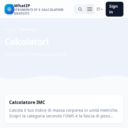
WhatIP
Sign
🌐
IT
STRUMENTI IP E CALCOLATORI
in
GRATUITI
Home
Calculators
Calcolatori
Calcolatori finanziari gratuiti.
Calcolatore IMC
Calcola il tuo indice di massa corporea in unità metriche.
Scopri la categoria secondo l'OMS e la fascia di peso
sano adatta alla tua altezza.