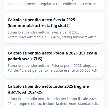
versamenti mensili regolari a un rendimento scelto. Vedi
il totale versato e la crescita generata.
Calcolo stipendio netto Svezia 2025
(kommunalskatt + statlig skatt)
Stima lo stipendio netto in Svezia per il 2025:
kommunalskatt media al 32,41%, statlig inkomstskatt al
20% oltre il brytpunkt, allmän pensionsavgift e
jobbskatteavdrag.
Calcolo stipendio netto Polonia 2025 (PIT skala
podatkowa + ZUS)
Stima lo stipendio netto in Polonia per il 2025: aliquote
PIT del 12 e 32 per cento, la quota esente di 30.000 PLN
(kwota wolna) e i quattro contributi ZUS del lavoratore.
Calcolo stipendio netto India 2025 (regime
nuovo, AF 2024-25)
Stima lo stipendio netto in India per l'anno fiscale 2024-
25 nel regime nuovo. Include la deduzione standard di