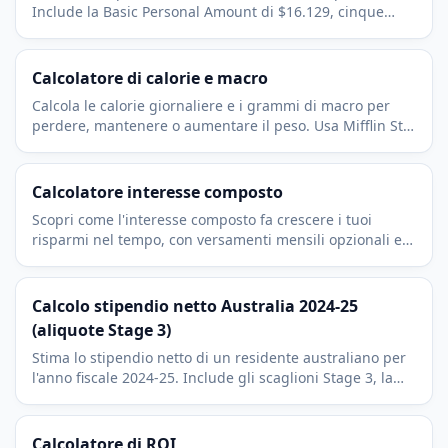
Include la Basic Personal Amount di $16.129, cinque
scaglioni federali, CPP (Canada Pension Plan) base, CPP2
e EI (Employment Insurance).
Calcolatore di calorie e macro
Calcola le calorie giornaliere e i grammi di macro per
perdere, mantenere o aumentare il peso. Usa Mifflin St
Jeor con fattori di attività realistici.
Calcolatore interesse composto
Scopri come l'interesse composto fa crescere i tuoi
risparmi nel tempo, con versamenti mensili opzionali e
frequenza di capitalizzazione regolabile.
Calcolo stipendio netto Australia 2024-25
(aliquote Stage 3)
Stima lo stipendio netto di un residente australiano per
l'anno fiscale 2024-25. Include gli scaglioni Stage 3, la
soglia esente da imposta di $18.200 e il Medicare levy
del 2 per cento.
Calcolatore di ROI