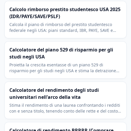
aliquota del 40% e Form 709.
Calcolo rimborso prestito studentesco USA 2025
(IDR/PAYE/SAVE/PSLF)
Calcola il piano di rimborso del prestito studentesco
federale negli USA: piani standard, IBR, PAYE, SAVE e
Standard a 10 anni. Reddito discrezionale, AGI e PSLF.
Calcolatore del piano 529 di risparmio per gli
studi negli USA
Proietta la crescita esentasse di un piano 529 di
risparmio per gli studi negli USA e stima la detrazione
fiscale statale sui versamenti e il saldo finale.
Calcolatore del rendimento degli studi
universitari nell'arco della vita
Stima il rendimento di una laurea confrontando i redditi
con e senza titolo, tenendo conto delle rette e del costo
opportunità degli anni di studio.
Calcolatore di rendimento BRRRR (Comprare,