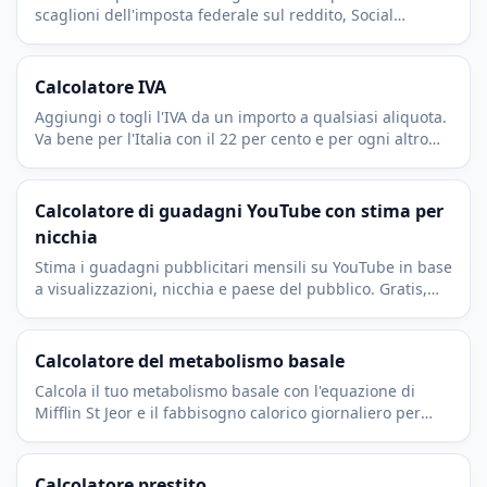
scaglioni dell'imposta federale sul reddito, Social
Security, Medicare, deduzione standard e contributi
401(k).
Calcolatore IVA
Aggiungi o togli l'IVA da un importo a qualsiasi aliquota.
Va bene per l'Italia con il 22 per cento e per ogni altro
paese. Gratis e immediato.
Calcolatore di guadagni YouTube con stima per
nicchia
Stima i guadagni pubblicitari mensili su YouTube in base
a visualizzazioni, nicchia e paese del pubblico. Gratis,
trasparente e senza registrazione.
Calcolatore del metabolismo basale
Calcola il tuo metabolismo basale con l'equazione di
Mifflin St Jeor e il fabbisogno calorico giornaliero per
cinque livelli di attività comuni.
Calcolatore prestito