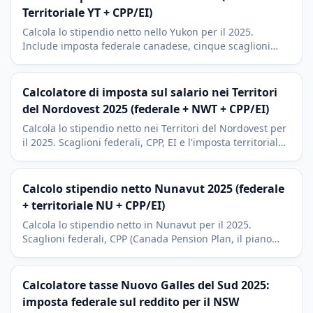
Territoriale YT + CPP/EI)
Calcola lo stipendio netto nello Yukon per il 2025.
Include imposta federale canadese, cinque scaglioni
territoriali YT tra i piu bassi del Canada, Detrazione
residenti del Nord, CPP, CPP2 e EI.
Calcolatore di imposta sul salario nei Territori
del Nordovest 2025 (federale + NWT + CPP/EI)
Calcola lo stipendio netto nei Territori del Nordovest per
il 2025. Scaglioni federali, CPP, EI e l'imposta territoriale
(dal 5,9% al 14,05%), tra le piu basse del Canada.
Calcolo stipendio netto Nunavut 2025 (federale
+ territoriale NU + CPP/EI)
Calcola lo stipendio netto in Nunavut per il 2025.
Scaglioni federali, CPP (Canada Pension Plan, il piano
pensionistico pubblico), EI (Employment Insurance) e
imposta territoriale a quattro scaglioni (4% - 11,5%), le
piu basse del Canada.
Calcolatore tasse Nuovo Galles del Sud 2025:
imposta federale sul reddito per il NSW