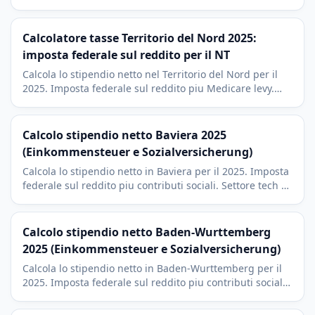
salariale del pubblico impiego federale di Canberra.
Calcolatore tasse Territorio del Nord 2025:
imposta federale sul reddito per il NT
Calcola lo stipendio netto nel Territorio del Nord per il
2025. Imposta federale sul reddito piu Medicare levy.
Contesto economico delle miniere e della difesa a
Darwin e nel NT.
Calcolo stipendio netto Baviera 2025
(Einkommensteuer e Sozialversicherung)
Calcola lo stipendio netto in Baviera per il 2025. Imposta
federale sul reddito piu contributi sociali. Settore tech e
BMW a Monaco con imposta di culto dell'8 percento, la
piu bassa in Germania.
Calcolo stipendio netto Baden-Wurttemberg
2025 (Einkommensteuer e Sozialversicherung)
Calcola lo stipendio netto in Baden-Wurttemberg per il
2025. Imposta federale sul reddito piu contributi sociali.
Area di Stoccarda, Karlsruhe e Mannheim con imposta di
culto dell'8 percento.