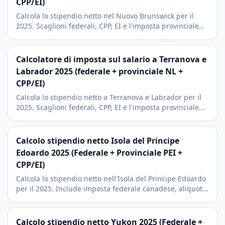
CPP/EI)
Calcola lo stipendio netto nel Nuovo Brunswick per il
2025. Scaglioni federali, CPP, EI e l'imposta provinciale
(dal 9,4% al 19,5%). Include il credito per RRSP.
Calcolatore di imposta sul salario a Terranova e
Labrador 2025 (federale + provinciale NL +
CPP/EI)
Calcola lo stipendio netto a Terranova e Labrador per il
2025. Scaglioni federali, CPP, EI e l'imposta provinciale
piu alta del Canada (dall'8,7% al 21,8%). Include RRSP.
Calcolo stipendio netto Isola del Principe
Edoardo 2025 (Federale + Provinciale PEI +
CPP/EI)
Calcola lo stipendio netto nell'Isola del Principe Edoardo
per il 2025. Include imposta federale canadese, aliquote
provinciali PEI riviste nel 2025, CPP (Canada Pension
Plan), CPP2 e EI (Employment Insurance).
Calcolo stipendio netto Yukon 2025 (Federale +