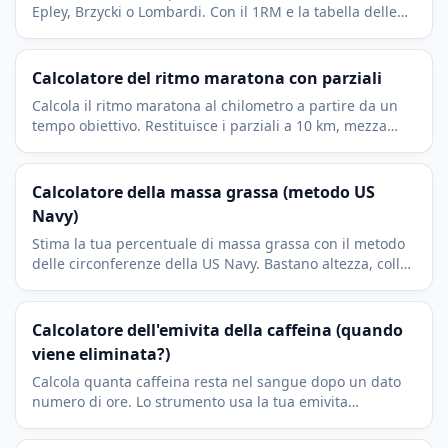
Epley, Brzycki o Lombardi. Con il 1RM e la tabella delle
percentuali per programmare.
Calcolatore del ritmo maratona con parziali
Calcola il ritmo maratona al chilometro a partire da un
tempo obiettivo. Restituisce i parziali a 10 km, mezza
maratona e 30 km per gestire la gara.
Calcolatore della massa grassa (metodo US
Navy)
Stima la tua percentuale di massa grassa con il metodo
delle circonferenze della US Navy. Bastano altezza, collo,
girovita e, per le donne, i fianchi.
Calcolatore dell'emivita della caffeina (quando
viene eliminata?)
Calcola quanta caffeina resta nel sangue dopo un dato
numero di ore. Lo strumento usa la tua emivita
personale per stimare i mg ancora presenti.