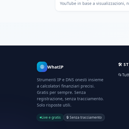
YouTube in base a visualizzazioni, n
e paese del pubblico. Gratis, trasp
e senza registrazione.
🛠️
S
🌐
WhatIP
📂
Tut
Strumenti IP e DNS onesti insieme
a calcolatori finanziari precisi.
Gratis per sempre. Senza
registrazione, senza tracciamento.
Solo risposte utili.
Live e gratis
🔒
Senza tracciamento