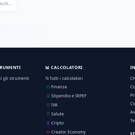
icchia
arente
TRUMENTI
📊
CALCOLATORI
I
ti gli strumenti
📂
Tutti i calcolatori
Ch
Finanza
Co
Pr
Stipendio e IRPEF
Co
IVA
Av
Salute
Te
Cripto
Creator Economy
S