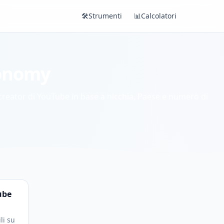
🛠️
Strumenti
📊
Calcolatori
conomy
creator di YouTube in base a nicchia, Paese e numero di
ube
li su