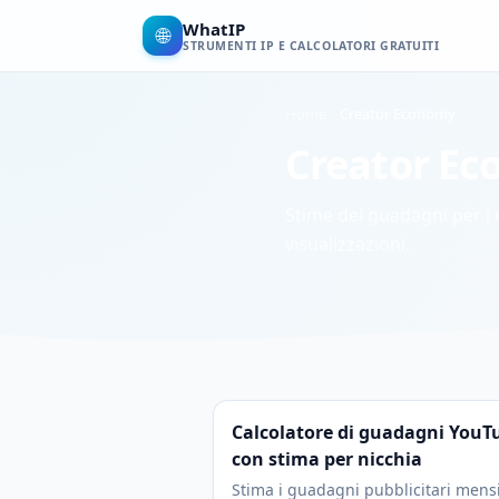
WhatIP
🌐
STRUMENTI IP E CALCOLATORI GRATUITI
Home
Creator Economy
Creator E
Stime dei guadagni per i 
visualizzazioni.
Calcolatore di guadagni YouT
con stima per nicchia
Stima i guadagni pubblicitari mensi