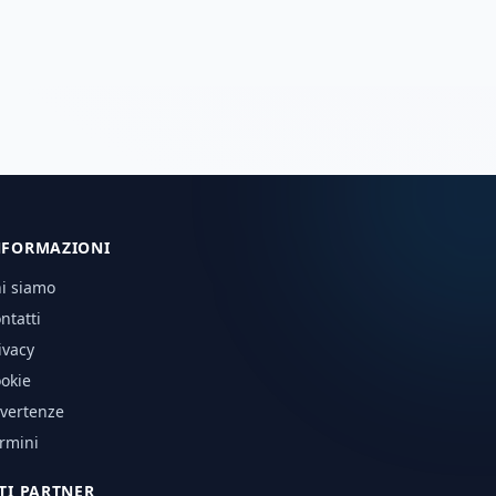
NFORMAZIONI
i siamo
ntatti
ivacy
okie
vertenze
rmini
ITI PARTNER