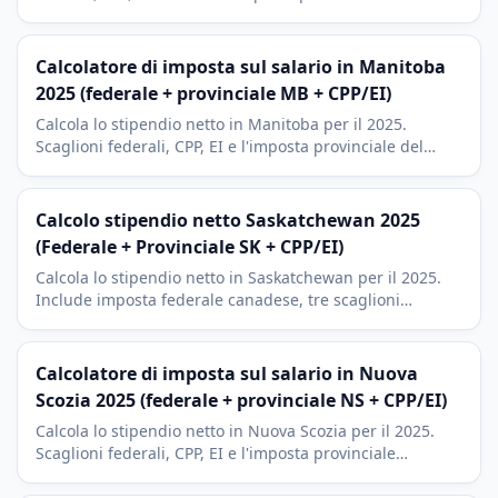
dell'Alberta (dal 10% al 15%), la struttura piu
vantaggiosa del Canada.
Calcolatore di imposta sul salario in Manitoba
2025 (federale + provinciale MB + CPP/EI)
Calcola lo stipendio netto in Manitoba per il 2025.
Scaglioni federali, CPP, EI e l'imposta provinciale del
Manitoba (dal 10,8% al 17,4%). Guida ai detrazioni RRSP.
Calcolo stipendio netto Saskatchewan 2025
(Federale + Provinciale SK + CPP/EI)
Calcola lo stipendio netto in Saskatchewan per il 2025.
Include imposta federale canadese, tre scaglioni
provinciali SK tra i piu bassi del Canada, CPP (Canada
Pension Plan), CPP2 e EI (Employment Insurance).
Calcolatore di imposta sul salario in Nuova
Scozia 2025 (federale + provinciale NS + CPP/EI)
Calcola lo stipendio netto in Nuova Scozia per il 2025.
Scaglioni federali, CPP, EI e l'imposta provinciale
(dall'8,79% al 21%), seconda piu alta del Canada. Include
RRSP.