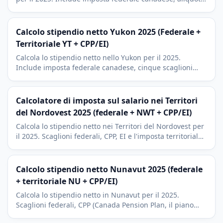
provinciali PEI riviste nel 2025, CPP (Canada Pension
Plan), CPP2 e EI (Employment Insurance).
Calcolo stipendio netto Yukon 2025 (Federale +
Territoriale YT + CPP/EI)
Calcola lo stipendio netto nello Yukon per il 2025.
Include imposta federale canadese, cinque scaglioni
territoriali YT tra i piu bassi del Canada, Detrazione
residenti del Nord, CPP, CPP2 e EI.
Calcolatore di imposta sul salario nei Territori
del Nordovest 2025 (federale + NWT + CPP/EI)
Calcola lo stipendio netto nei Territori del Nordovest per
il 2025. Scaglioni federali, CPP, EI e l'imposta territoriale
(dal 5,9% al 14,05%), tra le piu basse del Canada.
Calcolo stipendio netto Nunavut 2025 (federale
+ territoriale NU + CPP/EI)
Calcola lo stipendio netto in Nunavut per il 2025.
Scaglioni federali, CPP (Canada Pension Plan, il piano
pensionistico pubblico), EI (Employment Insurance) e