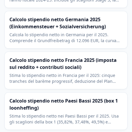
soglia esente da imposta di $18.200 e il Medicare levy
del 2 per cento.
Calcolo stipendio netto Germania 2025
(Einkommensteuer + Sozialversicherung)
Calcola lo stipendio netto in Germania per il 2025.
Comprende il Grundfreibetrag di 12.096 EUR, la curva
progressiva dell'Einkommensteuer e la quota del
lavoratore per KV, PV, RV e AV.
Calcolo stipendio netto Francia 2025 (imposta
sul reddito + contributi sociali)
Stima lo stipendio netto in Francia per il 2025: cinque
tranches del barème progressif, deduzione del Plan
d'Epargne Retraite (PER) e la quota lavoratore delle
cotisations sociales.
Calcolo stipendio netto Paesi Bassi 2025 (box 1
loonheffing)
Stima lo stipendio netto nei Paesi Bassi per il 2025. Usa
gli scaglioni della box 1 (35,82%, 37,48%, 49,5%) e
applica la algemene heffingskorting come credito fisso.