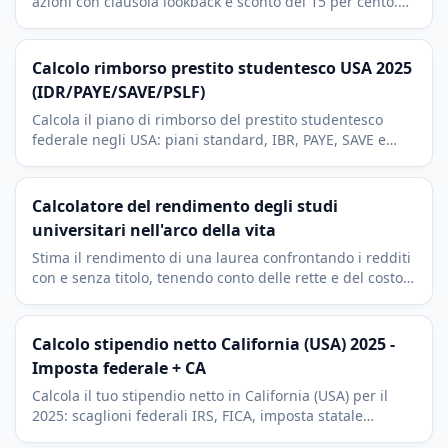
azioni con clausola lookback e sconto del 15 per cento.
Simula la vendita il giorno stesso.
Calcolo rimborso prestito studentesco USA 2025
(IDR/PAYE/SAVE/PSLF)
Calcola il piano di rimborso del prestito studentesco
federale negli USA: piani standard, IBR, PAYE, SAVE e
Standard a 10 anni. Reddito discrezionale, AGI e PSLF.
Calcolatore del rendimento degli studi
universitari nell'arco della vita
Stima il rendimento di una laurea confrontando i redditi
con e senza titolo, tenendo conto delle rette e del costo
opportunità degli anni di studio.
Calcolo stipendio netto California (USA) 2025 -
Imposta federale + CA
Calcola il tuo stipendio netto in California (USA) per il
2025: scaglioni federali IRS, FICA, imposta statale
californiana. Include deduzioni 401(k) e HSA.