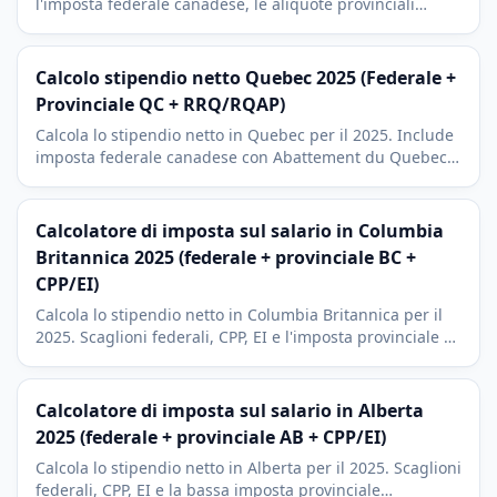
l'imposta federale canadese, le aliquote provinciali
dell'Ontario con sovrattassa, CPP (Canada Pension Plan),
CPP2 e EI (Employment Insurance).
Calcolo stipendio netto Quebec 2025 (Federale +
Provinciale QC + RRQ/RQAP)
Calcola lo stipendio netto in Quebec per il 2025. Include
imposta federale canadese con Abattement du Quebec,
scaglioni provinciali QC, RRQ (QPP), RQAP (QPIP) e TP-1
di Revenu Quebec.
Calcolatore di imposta sul salario in Columbia
Britannica 2025 (federale + provinciale BC +
CPP/EI)
Calcola lo stipendio netto in Columbia Britannica per il
2025. Scaglioni federali, CPP, EI e l'imposta provinciale a
sette scaglioni (dal 5,06% al 20,5%), con RRSP incluso.
Calcolatore di imposta sul salario in Alberta
2025 (federale + provinciale AB + CPP/EI)
Calcola lo stipendio netto in Alberta per il 2025. Scaglioni
federali, CPP, EI e la bassa imposta provinciale