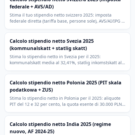
federale + AVS/AD)
Stima il tuo stipendio netto svizzero 2025: imposta
federale diretta (tariffa base, persone sole), AVS/AI/IPG e
AD. Imposta cantonale e comunale in arrivo.
Calcolo stipendio netto Svezia 2025
(kommunalskatt + statlig skatt)
Stima lo stipendio netto in Svezia per il 2025:
kommunalskatt media al 32,41%, statlig inkomstskatt al
20% oltre il brytpunkt, allmän pensionsavgift e
jobbskatteavdrag.
Calcolo stipendio netto Polonia 2025 (PIT skala
podatkowa + ZUS)
Stima lo stipendio netto in Polonia per il 2025: aliquote
PIT del 12 e 32 per cento, la quota esente di 30.000 PLN
(kwota wolna) e i quattro contributi ZUS del lavoratore.
Calcolo stipendio netto India 2025 (regime
nuovo, AF 2024-25)