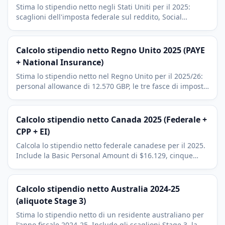
Stima lo stipendio netto negli Stati Uniti per il 2025:
scaglioni dell'imposta federale sul reddito, Social
Security, Medicare, deduzione standard e contributi
401(k).
Calcolo stipendio netto Regno Unito 2025 (PAYE
+ National Insurance)
Stima lo stipendio netto nel Regno Unito per il 2025/26:
personal allowance di 12.570 GBP, le tre fasce di imposta
PAYE, il National Insurance Class 1 e i contributi
pensionistici.
Calcolo stipendio netto Canada 2025 (Federale +
CPP + EI)
Calcola lo stipendio netto federale canadese per il 2025.
Include la Basic Personal Amount di $16.129, cinque
scaglioni federali, CPP (Canada Pension Plan) base, CPP2
e EI (Employment Insurance).
Calcolo stipendio netto Australia 2024-25
(aliquote Stage 3)
Stima lo stipendio netto di un residente australiano per
l'anno fiscale 2024-25. Include gli scaglioni Stage 3, la