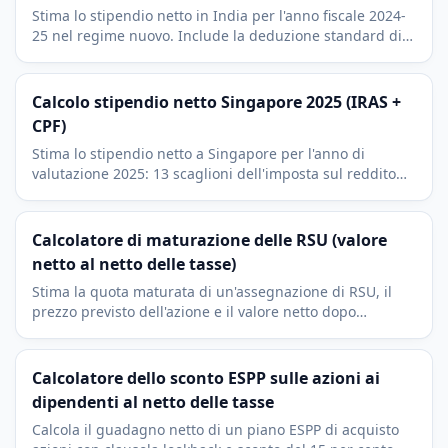
Stima lo stipendio netto in India per l'anno fiscale 2024-
25 nel regime nuovo. Include la deduzione standard di
INR 75.000, i sei scaglioni fiscali (slabs), il cess del 4 per
cento e l'EPF.
Calcolo stipendio netto Singapore 2025 (IRAS +
CPF)
Stima lo stipendio netto a Singapore per l'anno di
valutazione 2025: 13 scaglioni dell'imposta sul reddito
IRAS, contributi CPF al 20%, tetto di 96.000 SGD e
deduzione SRS.
Calcolatore di maturazione delle RSU (valore
netto al netto delle tasse)
Stima la quota maturata di un'assegnazione di RSU, il
prezzo previsto dell'azione e il valore netto dopo
l'imposta sul reddito al momento della maturazione.
Calcolatore dello sconto ESPP sulle azioni ai
dipendenti al netto delle tasse
Calcola il guadagno netto di un piano ESPP di acquisto