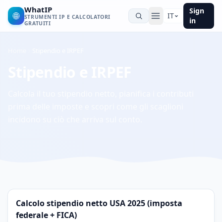
WhatIP
Sign
🌐
IT
STRUMENTI IP E CALCOLATORI
in
GRATUITI
Home
Stipendio e IRPEF
Stipendio e IRPEF
Calcola il tuo stipendio netto, pianifica i contributi
prima delle imposte e scopri come gli scaglioni
incidono su ciò che arriva sul conto.
Calcolo stipendio netto USA 2025 (imposta
federale + FICA)