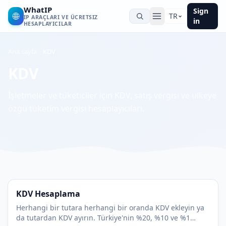
WhatIP
Sign
🌐
TR
IP ARAÇLARI VE ÜCRETSIZ
in
HESAPLAYICILAR
Ana sayfa
KDV
KDV
İşletmeler ve tüketiciler için KDV, satış vergisi ve ülkeye
özgü tüketim vergisi hesaplayıcıları.
KDV Hesaplama
Herhangi bir tutara herhangi bir oranda KDV ekleyin ya
da tutardan KDV ayırın. Türkiye'nin %20, %10 ve %1