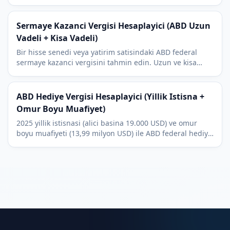
oranlarıyla ve her ülkeyle çalışır. Ücretsiz ve anında.
Sermaye Kazanci Vergisi Hesaplayici (ABD Uzun
Vadeli + Kisa Vadeli)
Bir hisse senedi veya yatirim satisindaki ABD federal
sermaye kazanci vergisini tahmin edin. Uzun ve kisa
vadeli ayrimi ile 2025 uzun vadeli dilimleri dahildir.
ABD Hediye Vergisi Hesaplayici (Yillik Istisna +
Omur Boyu Muafiyet)
2025 yillik istisnasi (alici basina 19.000 USD) ve omur
boyu muafiyeti (13,99 milyon USD) ile ABD federal hediye
vergisini hesaplayin. Odenecek vergi ve kalan muafiyet
dahildir.