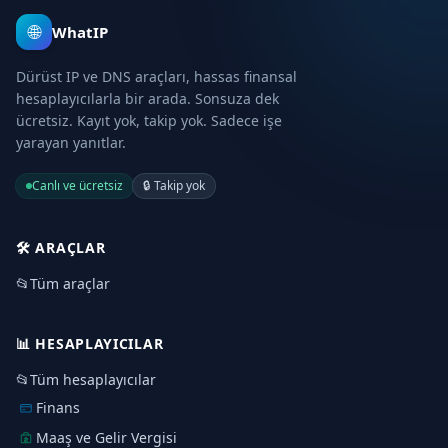
🌐
WhatIP
Dürüst IP ve DNS araçları, hassas finansal
hesaplayıcılarla bir arada. Sonsuza dek
ücretsiz. Kayıt yok, takip yok. Sadece işe
yarayan yanıtlar.
Canlı ve ücretsiz
🔒
Takip yok
🛠️
ARAÇLAR
📂
Tüm araçlar
📊
HESAPLAYICILAR
📂
Tüm hesaplayıcılar
Finans
Maaş ve Gelir Vergisi