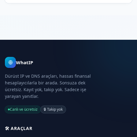
ücret istemeniz gerektiğini hesaplayın.
🌐
WhatIP
Dürüst IP ve DNS araçları, hassas finansal
hesaplayıcılarla bir arada. Sonsuza dek
ücretsiz. Kayıt yok, takip yok. Sadece işe
yarayan yanıtlar.
Canlı ve ücretsiz
🔒
Takip yok
🛠️
ARAÇLAR