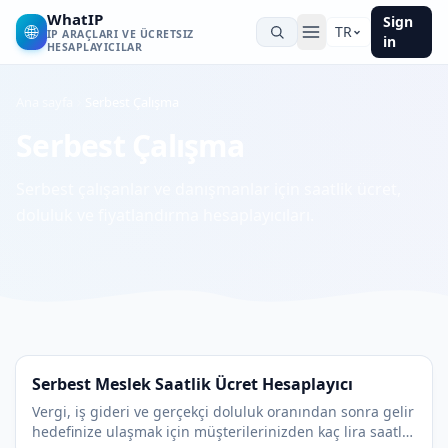
WhatIP
Sign
🌐
TR
IP ARAÇLARI VE ÜCRETSIZ
in
HESAPLAYICILAR
Ana sayfa
Serbest Çalışma
Serbest Çalışma
Serbest çalışanlar ve danışmanlar için saatlik ücret,
doluluk ve fiyatlandırma hesaplayıcıları.
Serbest Meslek Saatlik Ücret Hesaplayıcı
Vergi, iş gideri ve gerçekçi doluluk oranından sonra gelir
hedefinize ulaşmak için müşterilerinizden kaç lira saatlik