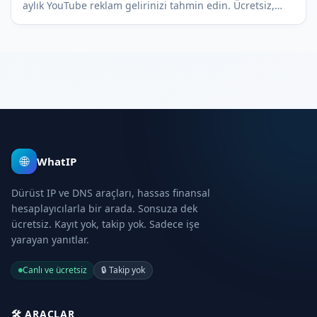
aylık YouTube reklam gelirinizi tahmin edin. Ücretsiz,
şeffaf ve hiçbir kayıt gerektirmeyen bir araç.
🌐
WhatIP
Dürüst IP ve DNS araçları, hassas finansal
hesaplayıcılarla bir arada. Sonsuza dek
ücretsiz. Kayıt yok, takip yok. Sadece işe
yarayan yanıtlar.
Canlı ve ücretsiz
🔒
Takip yok
🛠️
ARAÇLAR