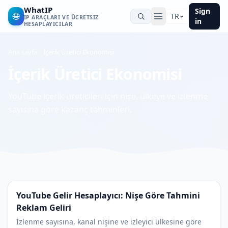
WhatIP
Sign
🌐
TR
IP ARAÇLARI VE ÜCRETSIZ
in
HESAPLAYICILAR
Ana sayfa
İçerik Üretici Ekonomisi
İçerik Üretici Ekonomisi
YouTube içerik üreticileri için nişe, ülkeye ve izlenme
sayısına göre kazanç tahminleri.
YouTube Gelir Hesaplayıcı: Nişe Göre Tahmini
Reklam Geliri
İzlenme sayısına, kanal nişine ve izleyici ülkesine göre