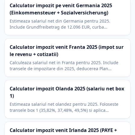
Calculator impozit pe venit Germania 2025
(Einkommensteuer + Sozialversicherung)
Estimeaza salariul net din Germania pentru 2025.
Include Grundfreibetrag de 12.096 EUR, curba
Einkommensteuer si cota angajatului la KV, PV, RV si AV.
Calculator impozit venit Franta 2025 (impot sur
le revenu + cotizatii)
Calculeaza salariul net in Franta pentru 2025. Include
transele de impozitare din 2025, deducerea Plan
d'Epargne Retraite si cota angajatului din cotizatiile
sociale.
Calculator impozit Olanda 2025 (salariu net box
1)
Estimeaza salariul net olandez pentru 2025. Foloseste
transele box 1 (35,82%, 37,48%, 49,5%) si aplica
algemene heffingskorting ca un credit fix.
Calculator impozit venit Irlanda 2025 (PAYE +