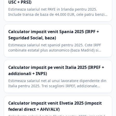
USC + PRSI)
Estimeaza salariul net PAYE in Irlanda pentru 2025.
Include transa de baza de 44.000 EUR, cele patru benzi
USC, PRSI clasa A la 4,1 la suta si creditele fiscale.
Calculator impozit venit Spania 2025 (IRPF +
Seguridad Social, baza)
Estimeaza salariul net spaniol pentru 2025. Cote IRPF
combinate estatal plus autonomico (baza Madrid) si
contributia de 6,35 la suta la Seguridad Social.
Calculator impozit pe venit Italia 2025 (IRPEF +
addizionali + INPS)
Estimeaza salariul net al unui lavoratore dipendente din
Italia pentru 2025. Trei scaglioni IRPEF, addizionale
regionala medie, contributia INPS si zona neimpozabila
de 8.500 EUR.
Calculator impozit venit Elvetia 2025 (impozit
federal direct + AHV/ALV)