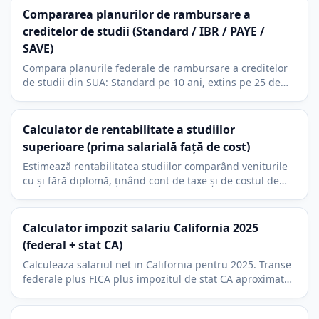
Compararea planurilor de rambursare a
creditelor de studii (Standard / IBR / PAYE /
SAVE)
Compara planurile federale de rambursare a creditelor
de studii din SUA: Standard pe 10 ani, extins pe 25 de
ani, IBR, PAYE si SAVE. Returneaza plata lunara.
Calculator de rentabilitate a studiilor
superioare (prima salarială față de cost)
Estimează rentabilitatea studiilor comparând veniturile
cu și fără diplomă, ținând cont de taxe și de costul de
oportunitate al anilor de studiu.
Calculator impozit salariu California 2025
(federal + stat CA)
Calculeaza salariul net in California pentru 2025. Transe
federale plus FICA plus impozitul de stat CA aproximat
ca rata unica. Include 401(k) si HSA.