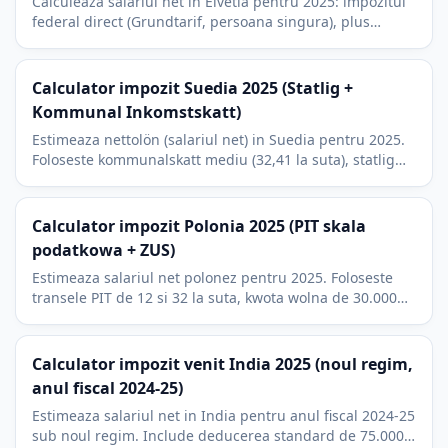
Calculeaza salariul net in Elvetia pentru 2025: impozitul
federal direct (Grundtarif, persoana singura), plus
contributiile AHV/IV/EO si ALV ale angajatului.
Calculator impozit Suedia 2025 (Statlig +
Kommunal Inkomstskatt)
Estimeaza nettolön (salariul net) in Suedia pentru 2025.
Foloseste kommunalskatt mediu (32,41 la suta), statlig
inkomstskatt si allmän pensionsavgift.
Calculator impozit Polonia 2025 (PIT skala
podatkowa + ZUS)
Estimeaza salariul net polonez pentru 2025. Foloseste
transele PIT de 12 si 32 la suta, kwota wolna de 30.000
PLN si contributiile ZUS ale angajatului.
Calculator impozit venit India 2025 (noul regim,
anul fiscal 2024-25)
Estimeaza salariul net in India pentru anul fiscal 2024-25
sub noul regim. Include deducerea standard de 75.000