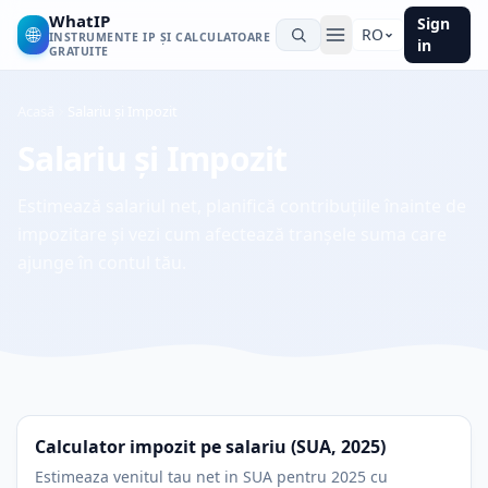
WhatIP
Sign
🌐
RO
INSTRUMENTE IP ȘI CALCULATOARE
in
GRATUITE
Acasă
Salariu și Impozit
Salariu și Impozit
Estimează salariul net, planifică contribuțiile înainte de
impozitare și vezi cum afectează tranșele suma care
ajunge în contul tău.
Calculator impozit pe salariu (SUA, 2025)
Estimeaza venitul tau net in SUA pentru 2025 cu