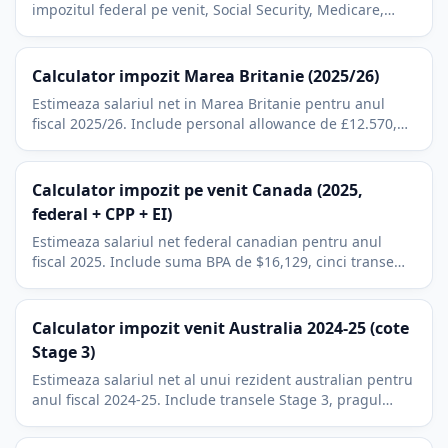
impozitul federal pe venit, Social Security, Medicare,
impozitul de stat si deducerile inainte de impozit.
Calculator impozit Marea Britanie (2025/26)
Estimeaza salariul net in Marea Britanie pentru anul
fiscal 2025/26. Include personal allowance de £12.570,
transele de baza/superioara/aditionala si Class 1 NI.
Calculator impozit pe venit Canada (2025,
federal + CPP + EI)
Estimeaza salariul net federal canadian pentru anul
fiscal 2025. Include suma BPA de $16,129, cinci transe
federale, CPP de baza, CPP2 si EI.
Calculator impozit venit Australia 2024-25 (cote
Stage 3)
Estimeaza salariul net al unui rezident australian pentru
anul fiscal 2024-25. Include transele Stage 3, pragul
neimpozabil de $18,200 si taxa Medicare de 2 la suta.