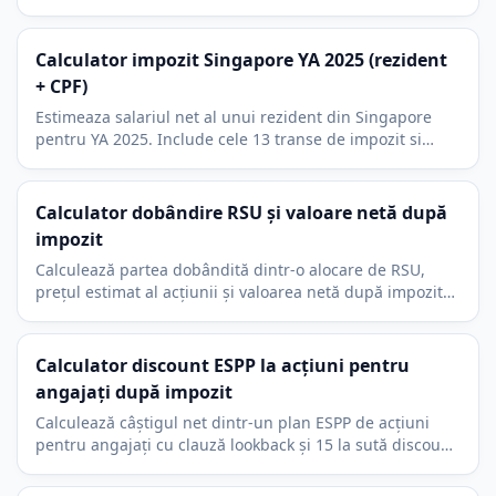
₹, cele sase transe, taxa de 4 la suta si EPF.
Calculator impozit Singapore YA 2025 (rezident
+ CPF)
Estimeaza salariul net al unui rezident din Singapore
pentru YA 2025. Include cele 13 transe de impozit si
contributia CPF de 20 la suta sub 55 de ani, plafonata la
S$96.000.
Calculator dobândire RSU și valoare netă după
impozit
Calculează partea dobândită dintr-o alocare de RSU,
prețul estimat al acțiunii și valoarea netă după impozitul
pe venit în momentul dobândirii.
Calculator discount ESPP la acțiuni pentru
angajați după impozit
Calculează câștigul net dintr-un plan ESPP de acțiuni
pentru angajați cu clauză lookback și 15 la sută discount.
Simulează vânzarea imediată în ziua cumpărării.