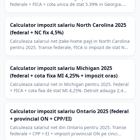
federale + FICA + cota unica de stat 5.39% in Georgia.
Include 401(k), HSA si reducerile programate.
Calculator impozit salariu North Carolina 2025
(federal + NC fix 4,5%)
Calculeaza salariul net (take-home pay) in North Carolina
pentru 2025. Transe federale, FICA si impozit de stat NC
fix de 4,5%. Include deduceri 401(k) si HSA.
Calculator impozit salariu Michigan 2025
(federal + cota fixa MI 4,25% + impozit oras)
Calculeaza salariul net in Michigan pentru 2025. Federal
+ FICA + cota fixa de stat MI 4,25%. Detroit adauga 2,4%;
Grand Rapids si alte orase 1,0-1,5%.
Calculator impozit salariu Ontario 2025 (federal
+ provincial ON + CPP/EI)
Calculeaza salariul net din Ontario pentru 2025. Transe
federale + CPP + EI + impozit provincial ON pe cinci
transe cu suprataxa. Include RRSP si BPA.