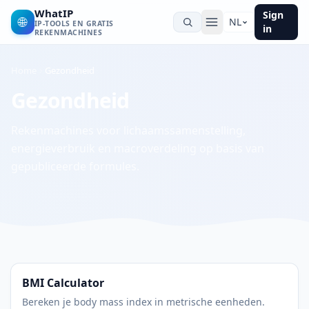
WhatIP
Sign
🌐
NL
IP-TOOLS EN GRATIS
in
REKENMACHINES
Home
Gezondheid
Gezondheid
Rekenmachines voor lichaamssamenstelling,
energieverbruik en macroverdeling op basis van
gepubliceerde formules.
BMI Calculator
Bereken je body mass index in metrische eenheden.