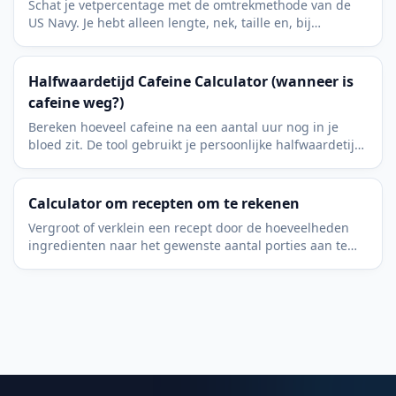
Schat je vetpercentage met de omtrekmethode van de
US Navy. Je hebt alleen lengte, nek, taille en, bij
vrouwen, de heupomtrek in centimeters nodig.
Halfwaardetijd Cafeine Calculator (wanneer is
cafeine weg?)
Bereken hoeveel cafeine na een aantal uur nog in je
bloed zit. De tool gebruikt je persoonlijke halfwaardetijd
om de resterende mg te schatten.
Calculator om recepten om te rekenen
Vergroot of verklein een recept door de hoeveelheden
ingredienten naar het gewenste aantal porties aan te
passen. Voor elke eenheid: gram, ml of lepels.