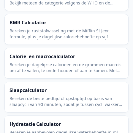
Bekijk meteen de categorie volgens de WHO en de
gezonde gewichtsrange die bij jouw lengte hoort.
BMR Calculator
Bereken je ruststofwisseling met de Mifflin St Jeor
formule, plus je dagelijkse caloriebehoefte op vijf
gangbare activiteitsniveaus. Snel en gratis.
Calorie- en macrocalculator
Bereken je dagelijkse calorieen en de grammen macro's
om af te vallen, te onderhouden of aan te komen. Met
Mifflin St Jeor en realistische activiteitsfactoren.
Slaapcalculator
Bereken de beste bedtijd of opstaptijd op basis van
slaapcycli van 90 minuten, zodat je tussen cycli wakker
wordt en uitgerust opstaat in plaats van suf.
Hydratatie Calculator
Bereken je aanbevolen dagelijkse waterbehoefte in ml,