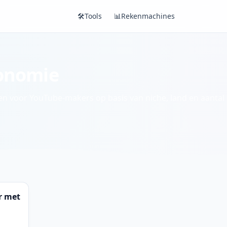
🛠️
Tools
📊
Rekenmachines
conomie
n voor YouTube-makers op basis van niche, land en aantal
r met