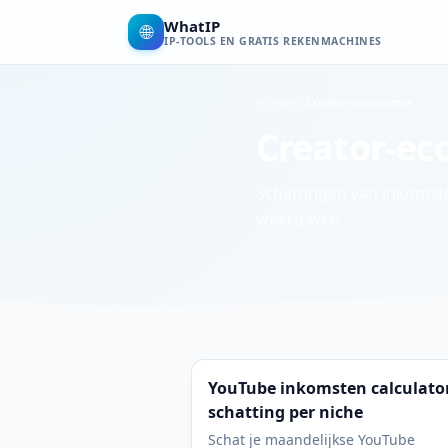
WhatIP
🌐
IP-TOOLS EN GRATIS REKENMACHINES
Home
Creator-economie
Creator-e
Schattingen van inkomste
weergaven.
YouTube inkomsten calculato
schatting per niche
Schat je maandelijkse YouTube