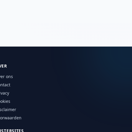
VER
er ons
ntact
ivacy
okies
sclaimer
oorwaarden
USTERSITES