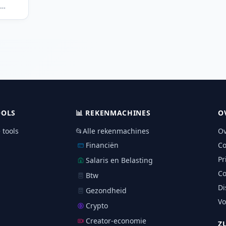
e
der
OOLS
📊
REKENMACHINES
O
e tools
📂
Alle rekenmachines
Ov
Financiën
Co
Pr
Salaris en Belasting
Co
Btw
Di
Gezondheid
V
Crypto
Creator-economie
Z