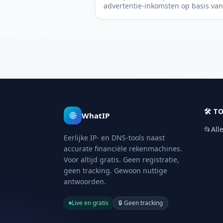
advertentie-inkomsten op basis van
weergaven, niche en het land van j
publiek. Gratis, transparant en zon
aanmelding.
🛠️
T
🌐
WhatIP
📂
All
Eerlijke IP- en DNS-tools naast
accurate financiële rekenmachines.
Voor altijd gratis. Geen registratie,
geen tracking. Gewoon nuttige
antwoorden.
Live en gratis
🔒
Geen tracking