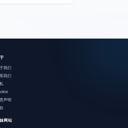
联邦赠与税 (gift tax)。含应缴税款与
终身免税额。
于
于我们
系我们
私
okie
责声明
款
妹网站