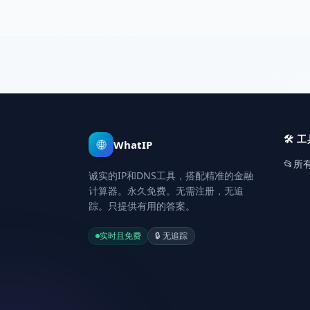
🛠️
工
🌐
WhatIP
📂
所
诚实的IP和DNS工具，搭配精准的金融
计算器。永久免费。无需注册，无追
踪。只提供有用的答案。
实时且免费
🔒
无追踪