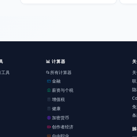
有，并采用 2025 年长期税率档位。
算美国
剩余
具
📊
计算器
关
有工具
📂
所有计算器
关
金融
联
隐
薪资与个税
Co
增值税
免
健康
条
加密货币
创作者经济
姊
自由职业