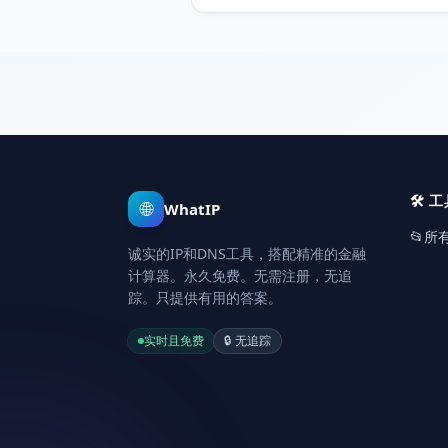
何币种,以人民币计算。
🛠️
工
🌐
WhatIP
📂
所
诚实的IP和DNS工具，搭配精准的金融
计算器。永久免费。无需注册，无追
踪。只提供有用的答案。
实时且免费
🔒
无追踪