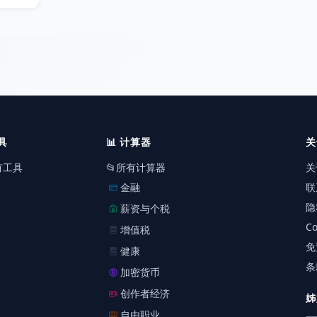
具
📊
计算器
关
有工具
📂
所有计算器
关
金融
联
隐
薪资与个税
Co
增值税
免
健康
条
加密货币
创作者经济
姊
自由职业