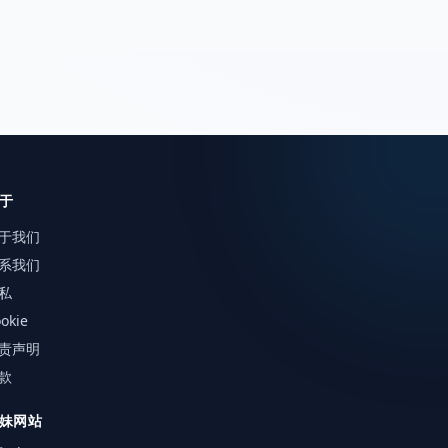
于
于我们
系我们
私
okie
责声明
款
妹网站