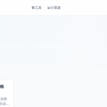
🛠️
工具
📊
计算器
持有者的盈亏、手续费和税务计算器。
税
笔加密
坊及任