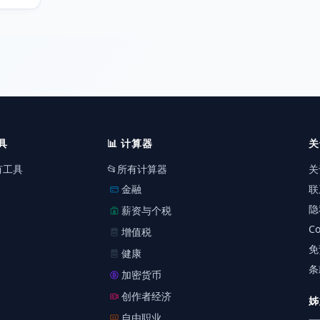
具
📊
计算器
关
有工具
📂
所有计算器
关
金融
联
隐
薪资与个税
Co
增值税
免
健康
条
加密货币
创作者经济
姊
自由职业