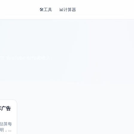
🛠️
工具
📊
计算器
YouTube 创作者收入。
算广告
估算每
透明，