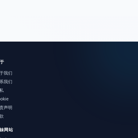
于
于我们
系我们
私
okie
责声明
款
妹网站