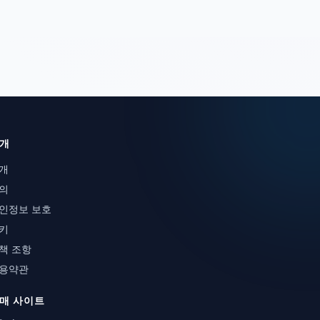
개
개
의
인정보 보호
키
책 조항
용약관
매 사이트