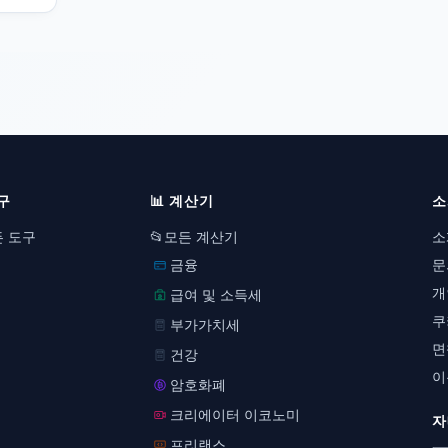
구
📊
계산기
소
 도구
📂
모든 계산기
소
금융
문
개
급여 및 소득세
쿠
부가가치세
면
건강
이
암호화폐
크리에이터 이코노미
자
프리랜스