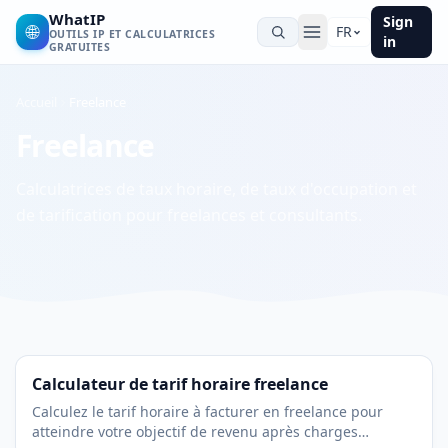
WhatIP
Sign
🌐
FR
OUTILS IP ET CALCULATRICES
in
GRATUITES
Accueil
Freelance
Freelance
Calculatrices de taux horaire, de taux d'occupation et
de tarification pour freelances et consultants.
Calculateur de tarif horaire freelance
Calculez le tarif horaire à facturer en freelance pour
atteindre votre objectif de revenu après charges