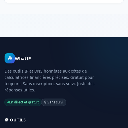
sociales, frais et taux de facturation réaliste.
🌐
WhatIP
Des outils IP et DNS honnêtes aux côtés de
calculatrices financières précises. Gratuit pour
toujours. Sans inscription, sans suivi. Juste des
réponses utiles.
En direct et gratuit
🔒
Sans suivi
🛠️
OUTILS