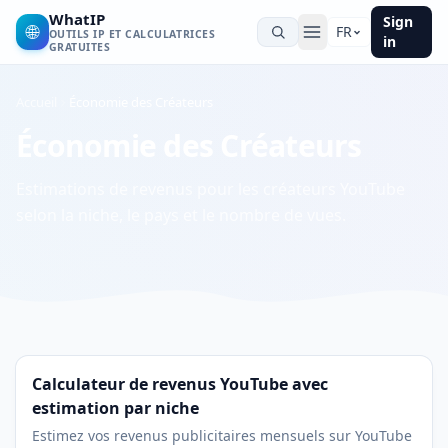
WhatIP
Sign
🌐
FR
OUTILS IP ET CALCULATRICES
in
GRATUITES
Accueil
Économie des Créateurs
Économie des Créateurs
Estimations de revenus pour les créateurs YouTube
selon la niche, le pays et le nombre de vues.
Calculateur de revenus YouTube avec
estimation par niche
Estimez vos revenus publicitaires mensuels sur YouTube