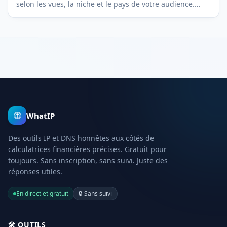
selon les vues, la niche et le pays de votre audience.
Gratuit, transparent et sans inscription.
🌐
WhatIP
Des outils IP et DNS honnêtes aux côtés de
calculatrices financières précises. Gratuit pour
toujours. Sans inscription, sans suivi. Juste des
réponses utiles.
En direct et gratuit
🔒
Sans suivi
🛠️
OUTILS