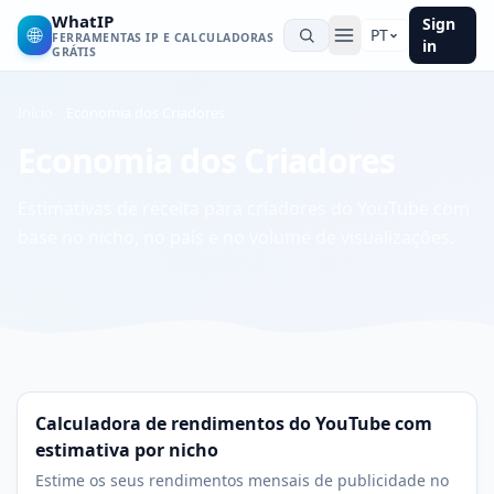
WhatIP
Sign
🌐
PT
FERRAMENTAS IP E CALCULADORAS
in
GRÁTIS
Início
Economia dos Criadores
Economia dos Criadores
Estimativas de receita para criadores do YouTube com
base no nicho, no país e no volume de visualizações.
Calculadora de rendimentos do YouTube com
estimativa por nicho
Estime os seus rendimentos mensais de publicidade no