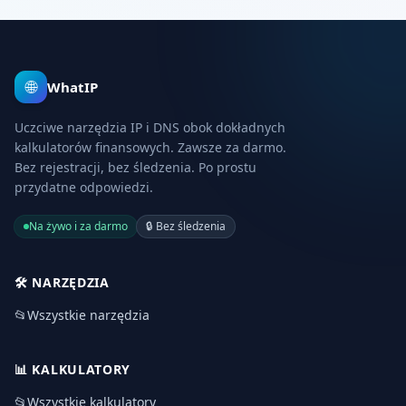
🌐
WhatIP
Uczciwe narzędzia IP i DNS obok dokładnych
kalkulatorów finansowych. Zawsze za darmo.
Bez rejestracji, bez śledzenia. Po prostu
przydatne odpowiedzi.
Na żywo i za darmo
🔒
Bez śledzenia
🛠️
NARZĘDZIA
📂
Wszystkie narzędzia
📊
KALKULATORY
📂
Wszystkie kalkulatory