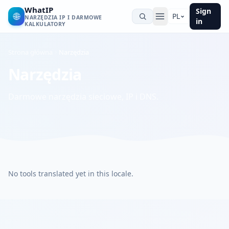
WhatIP
Sign
🌐
PL
NARZĘDZIA IP I DARMOWE
in
KALKULATORY
Strona główna
Narzędzia
Narzędzia
Darmowe narzędzia sieciowe, IP i DNS.
No tools translated yet in this locale.