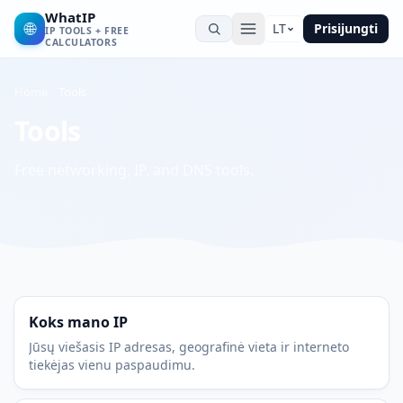
WhatIP
🌐
LT
Prisijungti
IP TOOLS + FREE
CALCULATORS
Home
Tools
Tools
Free networking, IP, and DNS tools.
Koks mano IP
Jūsų viešasis IP adresas, geografinė vieta ir interneto
tiekėjas vienu paspaudimu.