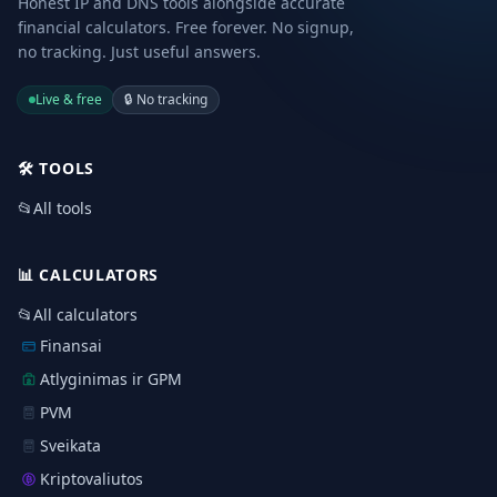
Honest IP and DNS tools alongside accurate
financial calculators. Free forever. No signup,
no tracking. Just useful answers.
Live & free
🔒
No tracking
🛠️
TOOLS
📂
All tools
📊
CALCULATORS
📂
All calculators
Finansai
Atlyginimas ir GPM
PVM
Sveikata
Kriptovaliutos