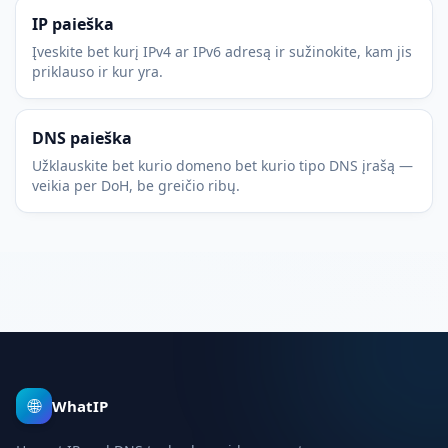
IP paieška
Įveskite bet kurį IPv4 ar IPv6 adresą ir sužinokite, kam jis
priklauso ir kur yra.
DNS paieška
Užklauskite bet kurio domeno bet kurio tipo DNS įrašą —
veikia per DoH, be greičio ribų.
🌐
WhatIP